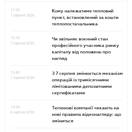
17.05
Кому належатиме тепловий
7 серпня 2026
пункт, встановлений за кошти
теплопостачальника
15.10
Чи звільняє воєнний стан
7 серпня 2026
професійного учасника ринку
капіталу від положень про
нагляд
13.40
З 7 серпня змінюється механізм
7 серпня 2026
операцій із тримісячними
лімітованими депозитними
сертифікатами
14.04
Тютюнові компанії чекають на
6 серпня 2026
нові правила відеонагляду: що
зміниться