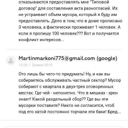
отказываются предоставлять мне "Типовой
договор" для составления акта разногласий. Их
не устраивает объем мусора, который я буду им
предоставлять. Дело в том, что в доме прописано
3 человека, а фактически проживает 1 человек. А
если я пропишу 100 человек??? Вот и получается
конфликт интересов...
Martinmarkoni775@gmail.com (google)
12.25, 1 Травня 2019
Ото лишь бы чего-то придумать! Ну, и как вы
собираетесь обслуживать частный сектор? Мусор
собирают с квартала в двух-трех оговоренных
местах. Где чей - непонятно. Что в мешках - хрен
знает! Какой раздельный сбор?? Где вы эти
мусорки поставите? Никто не согласится, чтоб
под его хатой постоянно торчали эти баки! Бред...