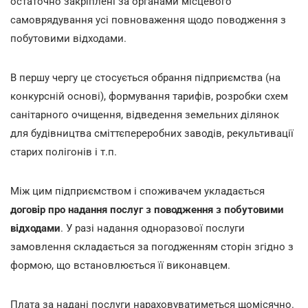
остаточно закріплені за органами місцевого
самоврядування усі повноваження щодо поводження з
побутовими відходами.
В першу чергу це стосується обрання підприємства (на
конкурсній основі), формування тарифів, розробки схем
санітарного очищення, відведення земельних ділянок
для будівництва сміттєпереробних заводів, рекультивації
старих полігонів і т.п.
Між цим підприємством і споживачем укладається
договір про надання послуг з поводження з побутовими
відходами
. У разі надання одноразової послуги
замовлення складається за погодженням сторін згідно з
формою, що встановлюється її виконавцем.
Плата за надані послуги нараховуватиметься щомісячно.