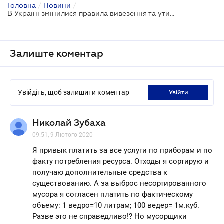
Головна
/
Новини
/
В Україні змінилися правила вивезення та утилізації сміття
Залиште коментар
Увійдіть, щоб залишити коментар
увійти
Николай Зубаха
09.51, 9 Лютого 2020
Я привык платить за все услуги по приборам и по
факту потребления ресурса. Отходы я сортирую и
получаю дополнительные средства к
существованию. А за выброс несортированного
мусора я согласен платить по фактическому
объему: 1 ведро=10 литрам; 100 ведер= 1м.куб.
Разве это не справедливо!? Но мусорщики