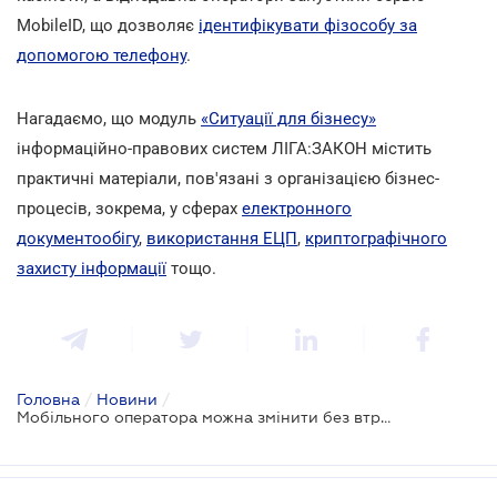
MobileID, що дозволяє
ідентифікувати фізособу за
допомогою телефону
.
Нагадаємо, що модуль
«Ситуації для бізнесу»
інформаційно-правових систем ЛІГА:ЗАКОН містить
практичні матеріали, пов'язані з організацією бізнес-
процесів, зокрема, у сферах
електронного
документообігу
,
використання ЕЦП
,
криптографічного
захисту інформації
тощо.
Головна
/
Новини
/
Мобільного оператора можна змінити без втрати номеру