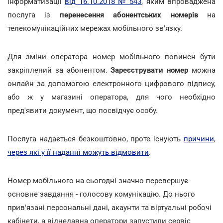
інформатизації
від 16.10.2018 № 543
, яким впроваджена
послуга із
перенесення абонентських номерів
на
телекомунікаційних мережах мобільного зв'язку.
Для зміни оператора номер мобільного повинен бути
закріплений за абонентом.
Зареєструвати номер
можна
онлайн за допомогою електронного цифрового підпису,
або ж у магазині оператора, для чого необхідно
пред'явити документ, що посвідчує особу.
Послуга надається безкоштовно, проте існують
причини,
через які у її наданні можуть відмовити
.
Номер мобільного на сьогодні значно перевершує
основне завдання - голосову комунікацію. До нього
прив'язані персональні дані, акаунти та віртуальні робочі
кабінети, а віднедавна оператори запустили сервіс