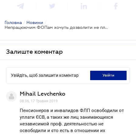
Головна
/
Новини
/
Непрацюючим ФОПам хочуть дозволити не платити мінімальну ставку ЄСВ
Залиште коментар
Увійдіть, щоб залишити коментар
увійти
Mihail Levchenko
08.06, 17 Травня 2019
Пенсионеров и инвалидов ФЛП освободили от
уплати ЄСВ, а таких же лиц занимающихся
независимой проф. деятельностью не
освободили и єто есть в отношении их