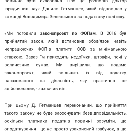
повинна бути скасована. Про це розповів доктор
юридичних наук Данило Гетманцев, який відповідає у
команді Володимира Зеленського за податкову політику.
«Ми погодили
законопроект по ФОПам
. В 2016 був
прийнятий закон, який встановив обов'язок навіть
непрацюючих ФОПів платити ЄСВ за мінімальною
ставкою. Зараз їм приходять недоїмки, штрафи, пені у
величезних сумах. Ми вирішили, що подамо
законопроект, який звільнить їх від податку,
нарахованого на діяльність, яку практично не
здійснювали», - зазначив він.
При цьому Д. Гетманцев переконаний, що прийняття
такого закону не буде заохочувати безвідповідальність,
оскільки платники податків повинні розуміти, що
оподаткування - це не просто узаконений грабунок, а що