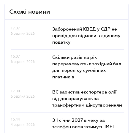
Схожі новини
17.07
Заборонений КВЕД у ЄДР не
6 серпня 2026
привід для відмови в єдиному
податку
15.07
Скільки разів на рік
6 серпня 2026
перераховують прохідний бал
для переліку сумлінних
платників
17.00
ВС захистив експортера олії
5 серпня 2026
від донарахувань за
трансфертним ціноутворенням
15.44
З 1 січня 2027 в чеку за
4 серпня 2026
телефон вимагатимуть IMEI