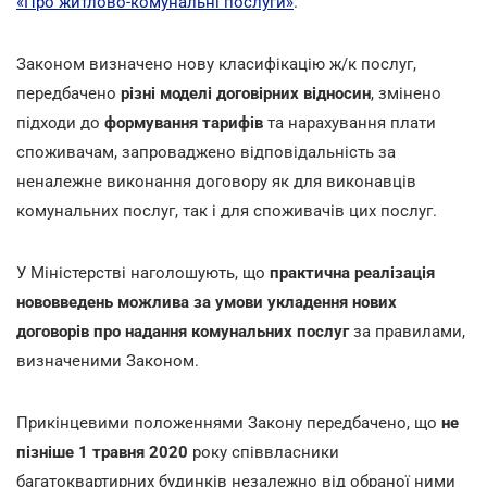
«Про житлово-комунальні послуги»
.
Законом визначено нову класифікацію ж/к послуг,
передбачено
різні моделі договірних відносин
, змінено
підходи до
формування тарифів
та нарахування плати
споживачам, запроваджено відповідальність за
неналежне виконання договору як для виконавців
комунальних послуг, так і для споживачів цих послуг.
У Міністерстві наголошують, що
практична реалізація
нововведень можлива
за умови укладення нових
договорів про надання комунальних послуг
за правилами,
визначеними Законом.
Прикінцевими положеннями Закону передбачено, що
не
пізніше 1 травня 2020
року співвласники
багатоквартирних будинків незалежно від обраної ними