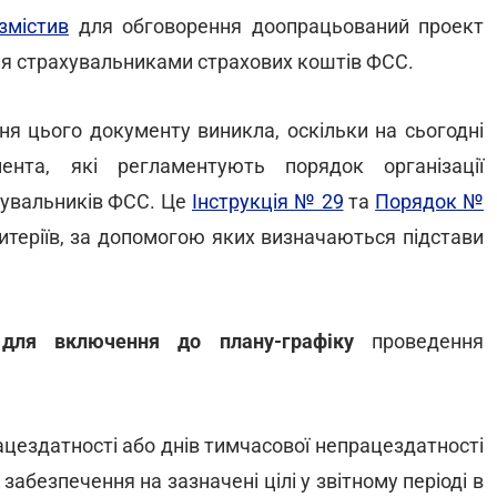
змістив
для обговорення доопрацьований проект
ня страхувальниками страхових коштів ФСС.
ня цього документу виникла, оскільки на сьогодні
ента, які регламентують порядок організації
хувальників ФСС. Це
Інструкція № 29
та
Порядок №
ритеріїв, за допомогою яких визначаються підстави
 для включення до плану-графіку
проведення
рацездатності або днів тимчасової непрацездатності
 забезпечення на зазначені цілі у звітному періоді в