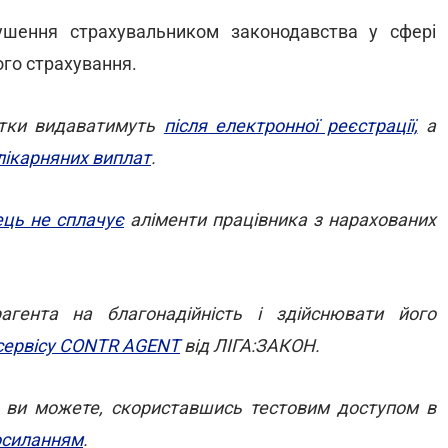
шення страхувальником законодавства у сфері
го страхування.
стки видаватимуть
після електронної реєстрації,
а
лікарняних виплат
.
ць не сплачує
аліменти працівника з нарахованих
гента на благонадійність і здійснювати його
сервісу CONTR AGENT
від ЛІГА:ЗАКОН.
ь, ви можете, скориставшись тестовим доступом в
осиланням
.