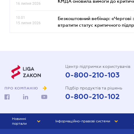
КМДА оновила вимоги до критичн
16 липня 2026
10.01
Безкоштовний вебінар: «Чергові з
15 липня 2026
втратити статус критичного підп
Центр підтримки користувачів
0-800-210-103
Підбір продуктів та рішень
ПРО КОМПАНІЮ
0-800-210-102
Новинні
Інформаційно-правові системи
портали
ЮРЛІГА
Право України