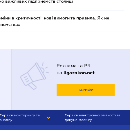
о важливих підприємств столиці
міни в критичності: нові вимоги та правила. Як не
риємства»
Реклама та PR
ligazakon.net
на
ТАРИФИ
Сервіси моніторингу та
Сервіси електронної звітності та
аналізу
документообігу
CONTR AGENT
Liga:REPORT