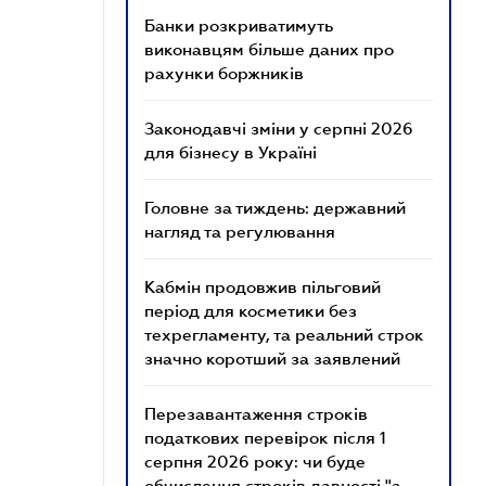
Банки розкриватимуть
виконавцям більше даних про
рахунки боржників
Законодавчі зміни у серпні 2026
для бізнесу в Україні
Головне за тиждень: державний
нагляд та регулювання
Кабмін продовжив пільговий
період для косметики без
техрегламенту, та реальний строк
значно коротший за заявлений
Перезавантаження строків
податкових перевірок після 1
серпня 2026 року: чи буде
обчислення строків давності "з