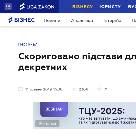
БІЗНЕСУ
ЮРИСТУ
БУ
БІЗНЕС
Новини
Аналітика
Інтерв'ю
П
Персонал
Скориговано підстави дл
декретних
11 травня 2019, 15:38
2306
0
Реклама