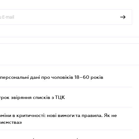
персональні дані про чоловіків 18–60 років
трок звіряння списків з ТЦК
міни в критичності: нові вимоги та правила. Як не
риємства»