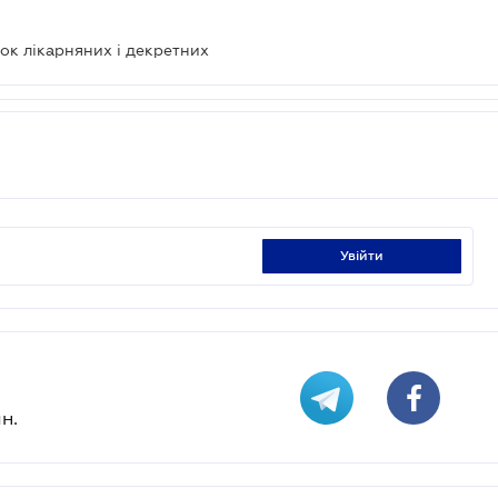
ок лікарняних і декретних
увійти
н.