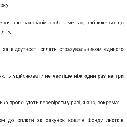
оку;
чення застрахованій особі в межах, наближених до
день;
у за відсутності сплати страхувальником єдиного
анують здійснювати
не частіше ніж один раз на три
ка пропонують перевіряти у разі, якщо, зокрема:
ом до оплати за рахунок коштів Фонду листків