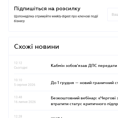
Підпишіться на розсилку
Щопонеділка отримуйте weekly-digest про ключові події
бізнесу
Схожі новини
12.12
Кабмін зобов'язав ДПС передати 
Сьогодні
10.10
До 1 грудня — новий граничний с
5 серпня 2026
13.48
Безкоштовний вебінар: «Чергові з
16 липня 2026
втратити статус критичного підп
12.28