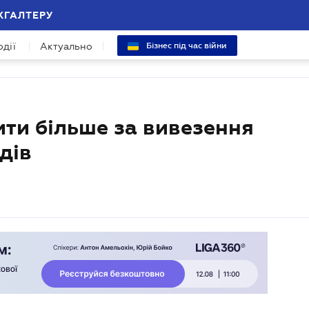
ХГАЛТЕРУ
одії
Актуально
Бізнес під час війни
ти більше за вивезення
дів