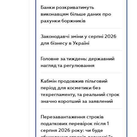
Банки розкриватимуть
виконавцям більше даних про
рахунки боржників
Законодавчі зміни у серпні 2026
для бізнесу в Україні
Головне за тиждень: державний
нагляд та регулювання
Кабмін продовжив пільговий
період для косметики без
техрегламенту, та реальний строк
значно коротший за заявлений
Перезавантаження строків
податкових перевірок після 1
серпня 2026 року: чи буде
обчислення строків давності "з