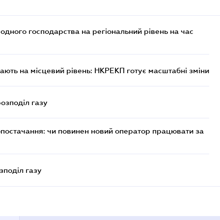
дного господарства на регіональний рівень на час
ють на місцевий рівень: НКРЕКП готує масштабні зміни
розподіл газу
опостачання: чи повинен новий оператор працювати за
зподіл газу