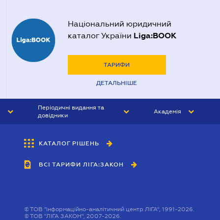
Національний юридичний
Liga:BOOK
каталог України
ТАРИФИ
ДЕТАЛЬНІШЕ
Періодичні видання та
Академія
довідники
ЮРИСТ&ЗАКОН
АКАДЕМІЯ ЛІГА:ЗАКОН
КАТАЛОГ РІШЕНЬ
БУХГАЛТЕР&ЗАКОН
ВСІ ТАРИФИ ЛІГА:ЗАКОН
ВІСНИК МСФЗ
ІНТЕРБУХ
ОСОБИСТИЙ ЕКСПЕРТ
©
ТОВ "інформаційно-аналітичний центр ЛІГА", 1991-2026.
©
ТОВ "ЛІГА ЗАКОН", 2007-2026.