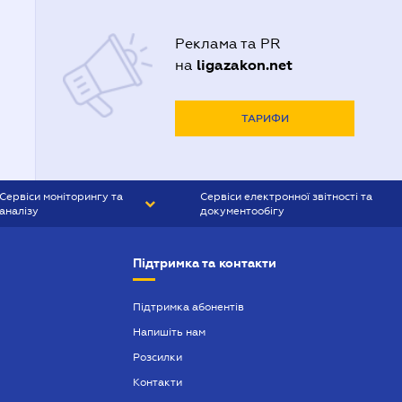
Реклама та PR
ligazakon.net
на
ТАРИФИ
Сервіси моніторингу та
Сервіси електронної звітності та
аналізу
документообігу
CONTR AGENT
Liga:REPORT
Підтримка та контакти
SMS-МАЯК
VERDICTUM
Підтримка абонентів
Напишіть нам
SEMANTRUM
Розсилки
SMS-МАЯК ІПОТЕКА
Контакти