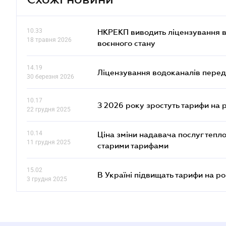
10.33
НКРЕКП виводить ліцензування во
18 травня 2026
воєнного стану
14.19
Ліцензування водоканалів переда
30 березня 2026
10.17
З 2026 року зростуть тарифи на 
22 грудня 2025
10.14
Ціна зміни надавача послуг тепл
11 грудня 2025
старими тарифами
15.02
В Україні підвищать тарифи на ро
3 грудня 2025