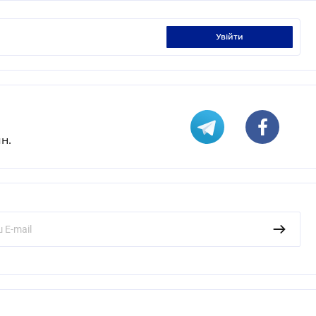
увійти
н.