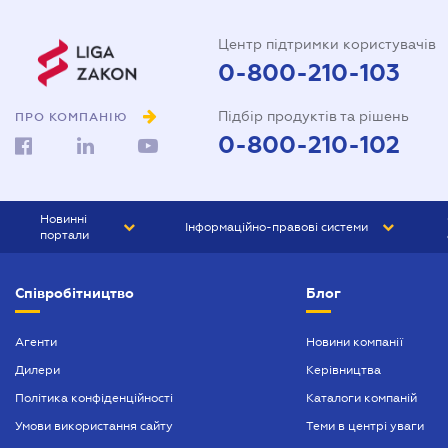
Центр підтримки користувачів
0-800-210-103
Підбір продуктів та рішень
ПРО КОМПАНІЮ
0-800-210-102
Новинні
Інформаційно-правові системи
портали
ЮРЛІГА
Право України
Співробітництво
Блог
БІЗНЕС
ГРАНД
БУХГАЛТЕР.ua
ПРАЙМ
Агенти
Новини компанії
Дилери
Керівництва
БУХГАЛТЕР ПРОФ
Політика конфіденційності
Каталоги компаній
ЮРИСТ ПРОФ
Умови використання сайту
Теми в центрі уваги
ЮРИСТ