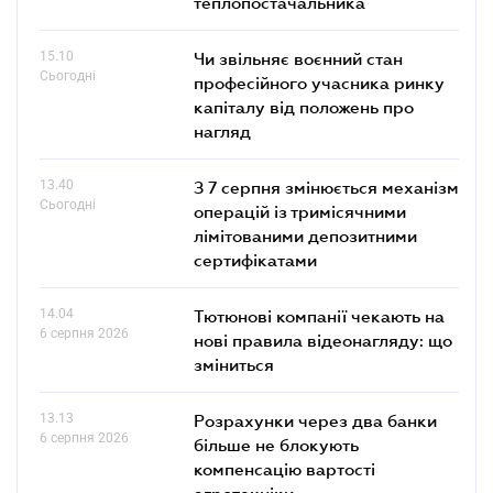
теплопостачальника
15.10
Чи звільняє воєнний стан
Сьогодні
професійного учасника ринку
капіталу від положень про
нагляд
13.40
З 7 серпня змінюється механізм
Сьогодні
операцій із тримісячними
лімітованими депозитними
сертифікатами
14.04
Тютюнові компанії чекають на
6 серпня 2026
нові правила відеонагляду: що
зміниться
13.13
Розрахунки через два банки
6 серпня 2026
більше не блокують
компенсацію вартості
агротехніки