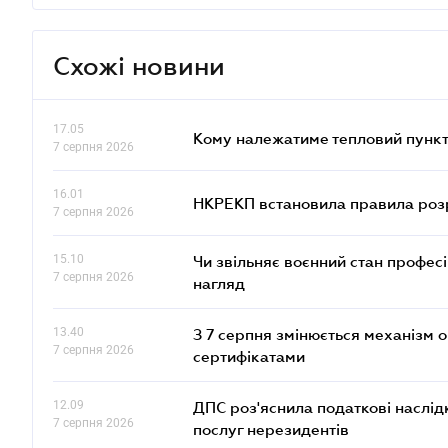
Схожі новини
17.05
Кому належатиме тепловий пункт
7 серпня 2026
16.01
НКРЕКП встановила правила розра
7 серпня 2026
15.10
Чи звільняє воєнний стан профес
7 серпня 2026
нагляд
13.40
З 7 серпня змінюється механізм 
7 серпня 2026
сертифікатами
12.09
ДПС роз'яснила податкові наслід
7 серпня 2026
послуг нерезидентів