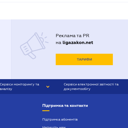
Реклама та PR
ligazakon.net
на
ТАРИФИ
Сервіси моніторингу та
Сервіси електронної звітності та
аналізу
документообігу
CONTR AGENT
Liga:REPORT
Підтримка та контакти
SMS-МАЯК
VERDICTUM
Підтримка абонентів
Напишіть нам
SEMANTRUM