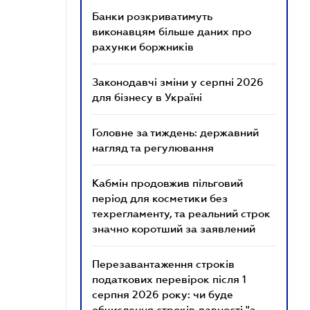
Банки розкриватимуть
виконавцям більше даних про
рахунки боржників
Законодавчі зміни у серпні 2026
для бізнесу в Україні
Головне за тиждень: державний
нагляд та регулювання
Кабмін продовжив пільговий
період для косметики без
техрегламенту, та реальний строк
значно коротший за заявлений
Перезавантаження строків
податкових перевірок після 1
серпня 2026 року: чи буде
обчислення строків давності "з