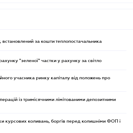
, встановлений за кошти теплопостачальника
хунку "зеленої" частки у рахунку за світло
ійного учасника ринку капіталу від положень про
операцій із тримісячними лімітованими депозитними
ки курсових коливань, боргів перед колишніми ФОП і