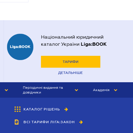
Національний юридичний
Liga:BOOK
каталог України
ТАРИФИ
ДЕТАЛЬНІШЕ
Періодичні видання та
Академія
довідники
ЮРИСТ&ЗАКОН
АКАДЕМІЯ ЛІГА:ЗАКОН
КАТАЛОГ РІШЕНЬ
БУХГАЛТЕР&ЗАКОН
ВСІ ТАРИФИ ЛІГА:ЗАКОН
ВІСНИК МСФЗ
ІНТЕРБУХ