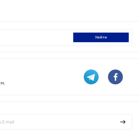
увійти
н.