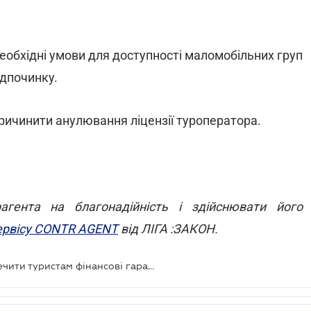
необхідні умови для доступності маломобільних груп
ідпочинку.
ричинити анулювання ліцензії туроператора.
гента на благонадійність і здійснювати його
ервісу CONTR AGENT
від ЛІГА :ЗАКОН.
Туроператорів зобов'язали забезпечити туристам фінансові гарантії