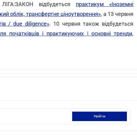
 ЛІГА:ЗАКОН відбудеться
практикум «Іноземні
кий облік, трансфертне ціноутворення»
, а 13 червня
в / due diligence»
. 10 червня також відбудеться
для початківців і практикуючих | основні тренди,
увійти