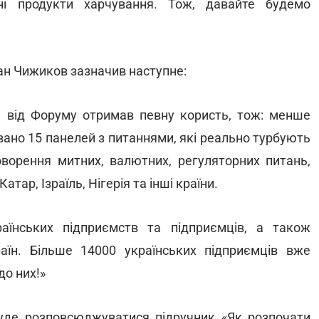
ні продукти харчування. Тож, давайте будемо
ан Чижиков зазначив наступне:
 від Форуму отримав певну користь, тож: менше
вано 15 панелей з питаннями, які реально турбують
оворення митних, валютних, регуляторних питань,
атар, Ізраїль, Нігерія та інші країни.
аїнських підприємств та підприємців, а також
аїн. Більше 14000 українських підприємців вже
до них!»
уде розповсюджуватися підручник «Як розпочати