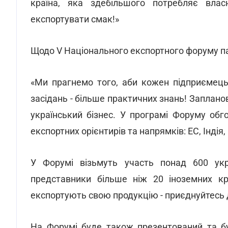
країна, яка здебільшого потребляє влас
експортувати смак!»
Щодо V Національного експортного форуму п
«Ми прагнемо того, аби кожен підприємець
засідань - більше практичних знань! Заплано
український бізнес. У програмі Форуму обг
експортних орієнтирів та напрямків: ЕС, Індія, К
У Форумі візьмуть участь понад 600 укр
представники більше ніж 20 іноземних кр
експортують свою продукцію - приєднуйтесь 
На Форумі буде також презентований та б