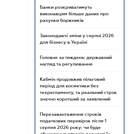
Банки розкриватимуть
виконавцям більше даних про
рахунки боржників
Законодавчі зміни у серпні 2026
для бізнесу в Україні
Головне за тиждень: державний
нагляд та регулювання
Кабмін продовжив пільговий
період для косметики без
техрегламенту, та реальний строк
значно коротший за заявлений
Перезавантаження строків
податкових перевірок після 1
серпня 2026 року: чи буде
обчислення строків давності "з