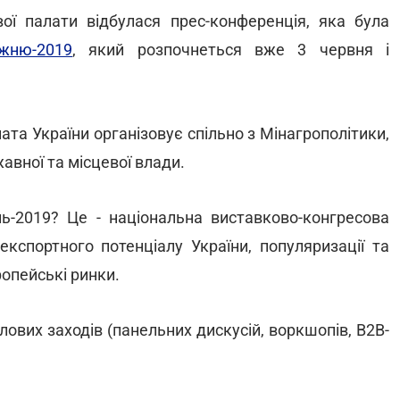
вої палати відбулася прес-конференція, яка була
жню-2019
, який розпочнеться вже 3 червня і
та України організовує спільно з Мінагрополітики,
вної та місцевої влади.
-2019? Це - національна виставково-конгресова
кспортного потенціалу України, популяризації та
ропейські ринки.
лових заходів (панельних дискусій, воркшопів, B2B-