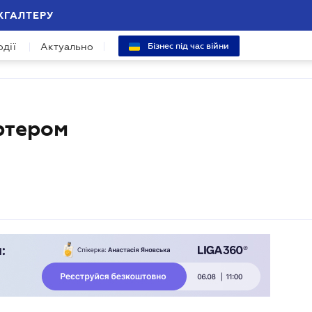
ХГАЛТЕРУ
одії
Актуально
Бізнес під час війни
ртером