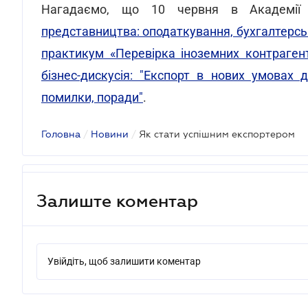
Нагадаємо, що 10 червня в Академії
представництва: оподаткування, бухгалтерсь
практикум «Перевірка іноземних контрагенті
бізнес-дискусія: "Експорт в нових умовах 
помилки, поради"
.
Головна
/
Новини
/
Як стати успішним експортером
Залиште коментар
Увійдіть, щоб залишити коментар