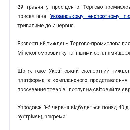
29 травня у прес-центрі Торгово-промисло
присвячена
Українському експортному ти
триватиме до 7 червня.
Експортний тиждень Торгово-промислова пала
Мінекономрозвитку та іншими органами держа
Що ж таке Український експортний тиждень
платформа з комплексного представлення е
просування товарів і послуг на світовий та єв
Упродовж 3-6 червня відбудеться понад 40 ді
зустрічей), зокрема: