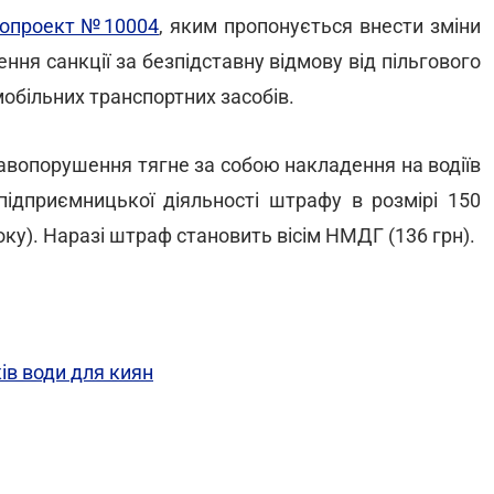
нопроект №10004
, яким пропонується внести зміни
ння санкції за безпідставну відмову від пільгового
мобільних транспортних засобів.
авопорушення тягне за собою накладення на водіїв
 підприємницької діяльності штрафу в розмірі 150
ку). Наразі штраф становить вісім НМДГ (136 грн).
ів води для киян