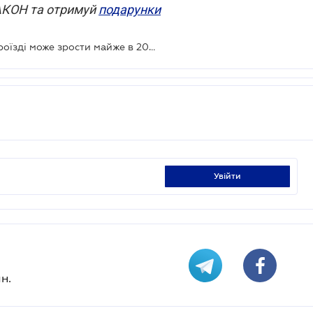
ЗАКОН та отримуй
подарунки
Штраф за відмову пільговикам у проїзді може зрости майже в 20 разів
увійти
н.