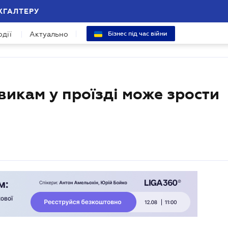
ХГАЛТЕРУ
одії
Актуально
Бізнес під час війни
викам у проїзді може зрости