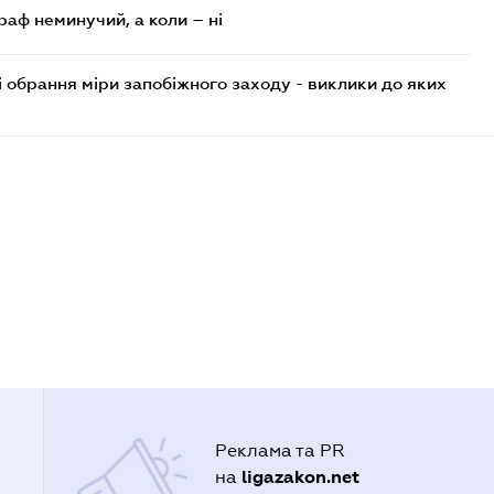
раф неминучий, а коли – ні
і обрання міри запобіжного заходу - виклики до яких
Реклама та PR
ligazakon.net
на