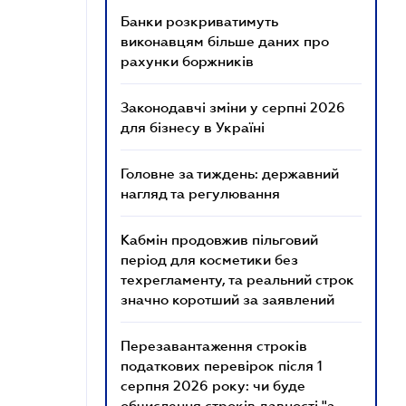
Банки розкриватимуть
виконавцям більше даних про
рахунки боржників
Законодавчі зміни у серпні 2026
для бізнесу в Україні
Головне за тиждень: державний
нагляд та регулювання
Кабмін продовжив пільговий
період для косметики без
техрегламенту, та реальний строк
значно коротший за заявлений
Перезавантаження строків
податкових перевірок після 1
серпня 2026 року: чи буде
обчислення строків давності "з