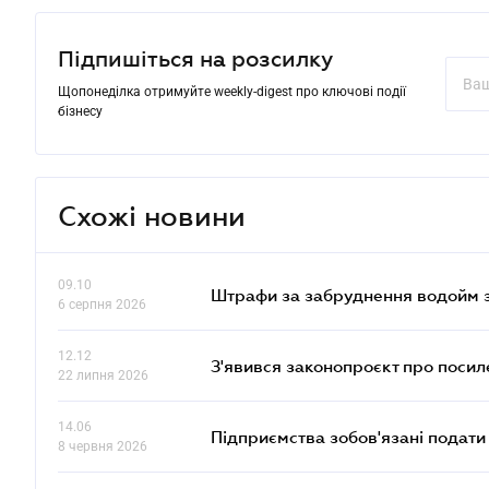
Підпишіться на розсилку
Щопонеділка отримуйте weekly-digest про ключові події
бізнесу
Схожі новини
09.10
Штрафи за забруднення водойм зр
6 серпня 2026
12.12
З'явився законопроєкт про поси
22 липня 2026
14.06
Підприємства зобов'язані подати
8 червня 2026