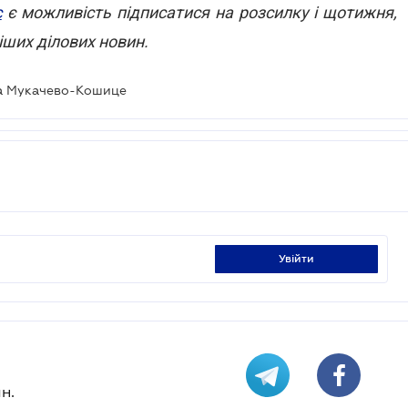
с
є можливість підписатися на розсилку і щотижня,
ших ділових новин.
а Мукачево-Кошице
увійти
н.