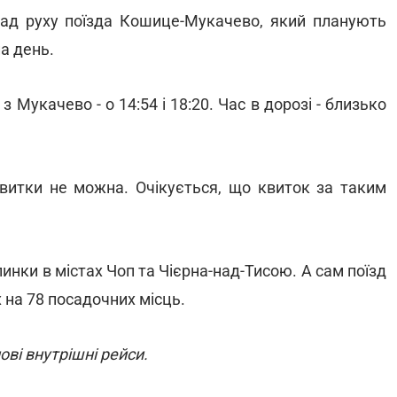
ад руху поїзда Кошице-Мукачево, який планують
на день.
з Мукачево - о 14:54 і 18:20. Час в дорозі - близько
витки не можна. Очікується, що квиток за таким
инки в містах Чоп та Чієрна-над-Тисою. А сам поїзд
 на 78 посадочних місць.
ові внутрішні рейси.