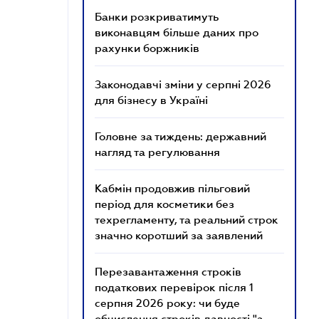
Банки розкриватимуть
виконавцям більше даних про
рахунки боржників
Законодавчі зміни у серпні 2026
для бізнесу в Україні
Головне за тиждень: державний
нагляд та регулювання
Кабмін продовжив пільговий
період для косметики без
техрегламенту, та реальний строк
значно коротший за заявлений
Перезавантаження строків
податкових перевірок після 1
серпня 2026 року: чи буде
обчислення строків давності "з