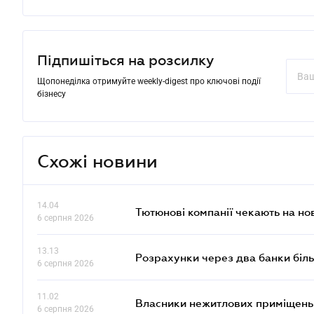
Підпишіться на розсилку
Щопонеділка отримуйте weekly-digest про ключові події
бізнесу
Схожі новини
14.04
Тютюнові компанії чекають на но
6 серпня 2026
13.13
Розрахунки через два банки біль
6 серпня 2026
11.02
Власники нежитлових приміщень 
6 серпня 2026