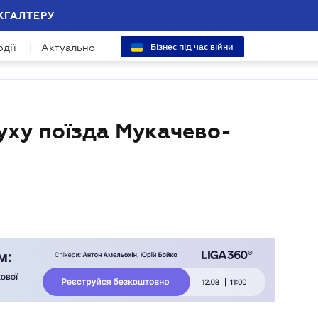
ХГАЛТЕРУ
одії
Актуально
Бізнес під час війни
ху поїзда Мукачево-