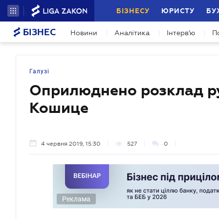
БІЗНЕСУ
ЮРИСТУ
БУ
БІЗНЕС
Новини
Аналітика
Інтерв'ю
П
Галузі
Оприлюднено розклад ру
Кошице
4 червня 2019, 15:30
527
0
Реклама