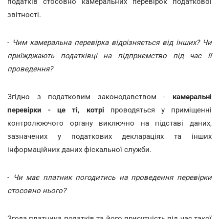
податків стосовно камеральних перевірок податкової
звітності.
-
Чим камеральна перевірка відрізняється від інших? Чи
приїжджають податківці на підприємство під час її
проведення?
Згідно з податковим законодавством -
камеральні
перевірки - це ті, котрі
проводяться у приміщенні
контролюючого органу виключно на підставі даних,
зазначених у податкових деклараціях та інших
інформаційних даних фіскальної служби.
-
Чи має платник погодитись на проведення перевірки
стосовно нього?
Згода платника податків та його присутність під час такої