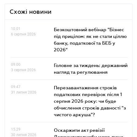
Схожі новини
10.01
Безкоштовний вебінар "Бізнес
6 серпня 2026
під прицілом: як не стати ціллю
банку, податкової та БЕБ у
2026"
09.00
Головне за тиждень: державний
3 серпня 2026
нагляд та регулювання
09.47
Перезавантаження строків
31 липня 2026
податкових перевірок після 1
серпня 2026 року: чи буде
обчислення строків давності "з
чистого аркуша"?
15.29
Оскаржити акт ревізії
30 липня 2026
Держаудитслужби може лише