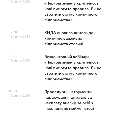
16 липня 2026
«Чергові зміни в критичності:
нові вимоги та правила. Як не
втратити статус критичного
підприємства»
12.28
КМДА оновила вимоги до
16 липня 2026
критично важливих
підприємств столиці
10.01
Безкоштовний вебінар:
15 липня 2026
«Чергові зміни в критичності:
нові вимоги та правила. Як не
втратити статус критичного
підприємства»
09.13
Процедурні інструменти
15 липня 2026
нарахування штрафів за
несплату внеску за осіб з
інвалідністю майже готові