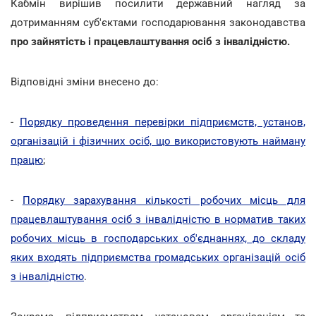
Кабмін вирішив посилити державний нагляд за
дотриманням суб'єктами господарювання законодавства
про зайнятість і працевлаштування осіб з інвалідністю.
Відповідні зміни внесено до:
-
Порядку проведення перевірки підприємств, установ,
організацій і фізичних осіб, що використовують найману
працю
;
-
Порядку зарахування кількості робочих місць для
працевлаштування осіб з інвалідністю в норматив таких
робочих місць в господарських об'єднаннях, до складу
яких входять підприємства громадських організацій осіб
з інвалідністю
.