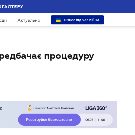
ХГАЛТЕРУ
одії
Актуально
Бізнес під час війни
ередбачає процедуру