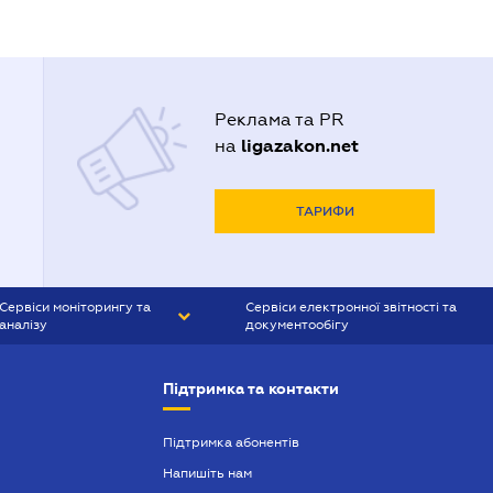
Реклама та PR
ligazakon.net
на
ТАРИФИ
Сервіси моніторингу та
Сервіси електронної звітності та
аналізу
документообігу
CONTR AGENT
Liga:REPORT
Підтримка та контакти
SMS-МАЯК
VERDICTUM
Підтримка абонентів
Напишіть нам
SEMANTRUM