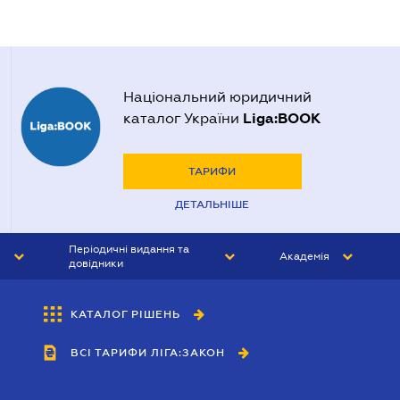
Національний юридичний
Liga:BOOK
каталог України
ТАРИФИ
ДЕТАЛЬНІШЕ
Періодичні видання та
Академія
довідники
ЮРИСТ&ЗАКОН
АКАДЕМІЯ ЛІГА:ЗАКОН
КАТАЛОГ РІШЕНЬ
БУХГАЛТЕР&ЗАКОН
ВСІ ТАРИФИ ЛІГА:ЗАКОН
ВІСНИК МСФЗ
ІНТЕРБУХ