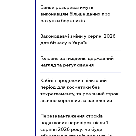
Банки розкриватимуть
виконавцям більше даних про
рахунки боржників
Законодавчі зміни у серпні 2026
для бізнесу в Україні
Головне за тиждень: державний
нагляд та регулювання
Кабмін продовжив пільговий
період для косметики без
техрегламенту, та реальний строк
значно коротший за заявлений
Перезавантаження строків
податкових перевірок після 1
серпня 2026 року: чи буде
обчислення строків давності "з