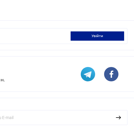
увійти
н.