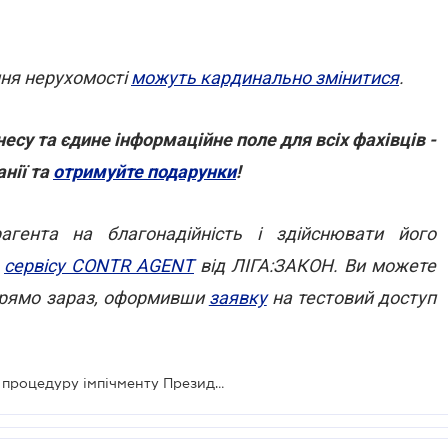
ння нерухомості
можуть кардинально змінитися
.
есу та єдине інформаційне поле для всіх фахівців -
нії та
отримуйте подарунки
!
гента на благонадійність і здійснювати його
ю
сервісу CONTR AGENT
від ЛІГА:ЗАКОН. Ви можете
 прямо зараз, оформивши
заявку
на тестовий доступ
Прийнято Закон, який передбачає процедуру імпічменту Президента