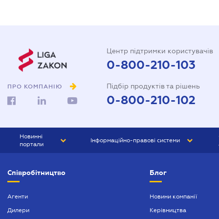
Центр підтримки користувачів
0-800-210-103
Підбір продуктів та рішень
ПРО КОМПАНІЮ
0-800-210-102
Новинні
Інформаційно-правові системи
портали
ЮРЛІГА
Право України
Співробітництво
Блог
БІЗНЕС
ГРАНД
БУХГАЛТЕР.ua
ПРАЙМ
Агенти
Новини компанії
Дилери
Керівництва
БУХГАЛТЕР ПРОФ