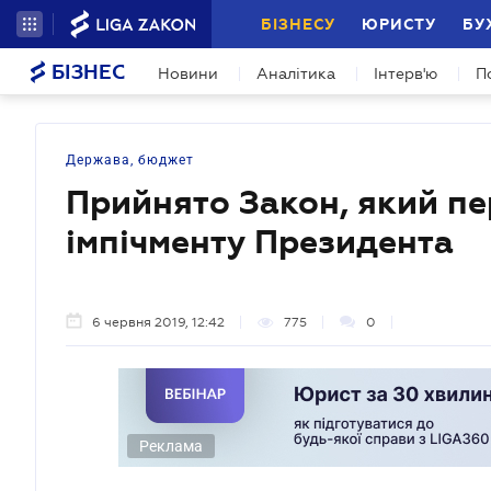
БІЗНЕСУ
ЮРИСТУ
БУ
БІЗНЕС
Новини
Аналітика
Інтерв'ю
П
Держава, бюджет
Прийнято Закон, який п
імпічменту Президента
6 червня 2019, 12:42
775
0
Реклама