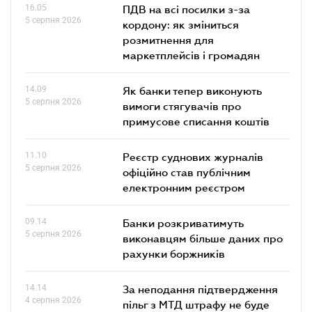
16.05
ПДВ на всі посилки з-за
5 серпня 2026
кордону: як зміниться
розмитнення для
маркетплейсів і громадян
14.09
Як банки тепер виконують
5 серпня 2026
вимоги стягувачів про
примусове списання коштів
11.10
Реєстр суднових журналів
5 серпня 2026
офіційно став публічним
електронним реєстром
09.14
Банки розкриватимуть
5 серпня 2026
виконавцям більше даних про
рахунки боржників
14.14
За неподання підтвердження
4 серпня 2026
пільг з МТД штрафу не буде