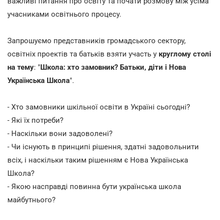
важливі питання про освіту та почати розмову між усіма
учасниками освітнього процесу.
Запрошуємо представників громадського сектору,
освітніх проектів та батьків взяти участь у
круглому столі
на тему
: "
Школа: хто замовник? Батьки, діти і Нова
Українська Школа
".
- Хто замовники шкільної освіти в Україні сьогодні?
- Які їх потреби?
- Наскільки вони задоволені?
- Чи існують в принципі рішення, здатні задовольнити
всіх, і наскільки таким рішенням є Нова Українська
Школа?
- Якою насправді повинна бути українська школа
майбутнього?