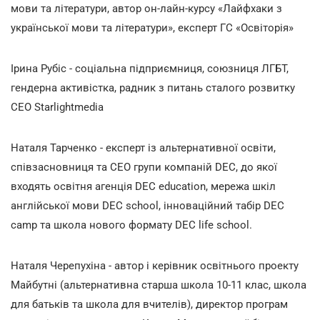
мови та літератури, автор он-лайн-курсу «Лайфхаки з
української мови та літератури», експерт ГС «Освіторія»
Ірина Рубіс - соціальна підприємниця, союзниця ЛГБТ,
гендерна активістка, радник з питань сталого розвитку
СЕО Starlightmedia
Наталя Тарченко - експерт із альтернативної освіти,
співзасновниця та СЕО групи компаній DEC, до якої
входять освітня агенція DEC education, мережа шкіл
англійської мови DEC school, інноваційний табір DEC
camp та школа нового формату DEC life school.
Наталя Черепухіна - автор і керівник освітнього проекту
Майбутні (альтернативна старша школа 10-11 клас, школа
для батьків та школа для вчителів), директор програм