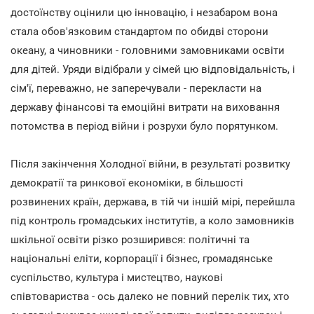
достоїнству оцінили цю інновацію, і незабаром вона
стала обов'язковим стандартом по обидві сторони
океану, а чиновники - головними замовниками освіти
для дітей. Уряди відібрали у сімей цю відповідальність, і
сім'ї, переважно, не заперечували - перекласти на
державу фінансові та емоційні витрати на виховання
потомства в період війни і розрухи було порятунком.
Після закінчення Холодної війни, в результаті розвитку
демократії та ринкової економіки, в більшості
розвинених країн, держава, в тій чи іншій мірі, перейшла
під контроль громадських інститутів, а коло замовників
шкільної освіти різко розширився: політичні та
національні еліти, корпорації і бізнес, громадянське
суспільство, культура і мистецтво, наукові
співтовариства - ось далеко не повний перелік тих, хто