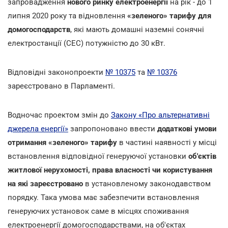
запровадження
нового ринку електроенергії
на рік - до 1
липня 2020 року та відновлення
«зеленого» тарифу для
домогосподарств
, які мають домашні наземні сонячні
електростанції (СЕС) потужністю до 30 кВт.
Відповідні законопроекти
№ 10375
та
№ 10376
зареєстровано в Парламенті.
Водночас проектом змін до
Закону «Про альтернативні
джерела енергії»
запропоновано ввести
додаткові умови
отримання «зеленого» тарифу
в частині наявності у місці
встановлення відповідної генеруючої установки
об'єктів
житлової нерухомості, права власності чи користування
на які зареєстровано
в установленому законодавством
порядку. Така умова має забезпечити встановлення
генеруючих установок саме в місцях споживання
електроенергії домогосподарствами, на об'єктах