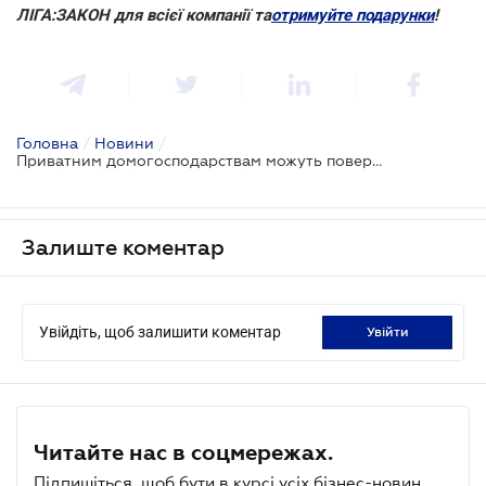
ЛІГА:ЗАКОН для всієї компанії та
отримуйте подарунки
!
Головна
/
Новини
/
Приватним домогосподарствам можуть повернути "зелений" тариф для наземних сонячних електростанцій
Залиште коментар
Увійдіть, щоб залишити коментар
увійти
Читайте нас в соцмережах.
Підпишіться, щоб бути в курсі усіх бізнес-новин.