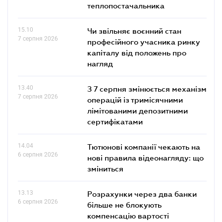
теплопостачальника
15.10
Чи звільняє воєнний стан
7 серпня 2026
професійного учасника ринку
капіталу від положень про
нагляд
13.40
З 7 серпня змінюється механізм
7 серпня 2026
операцій із тримісячними
лімітованими депозитними
сертифікатами
14.04
Тютюнові компанії чекають на
6 серпня 2026
нові правила відеонагляду: що
зміниться
13.13
Розрахунки через два банки
6 серпня 2026
більше не блокують
компенсацію вартості