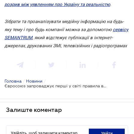
розрив між уявленням про Україну та реальністю
.
Зібрати та проаналізувати медійну інформацію на будь-
яку тему і про будь компанії можна за допомогою
сервісу
SEMANTRUM
, який відстежує публікації в інтернет-
джерелах, друкованих ЗМІ, телевізійних і радіопрограмах
Головна
/
Новини
/
Євросоюз запроваджує перші у світі правила використання дронів
Залиште коментар
Увійдіть, щоб залишити коментар
увійти