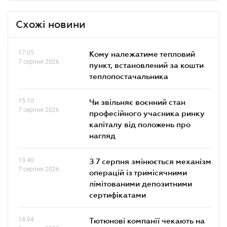
Схожі новини
17.05
Кому належатиме тепловий
7 серпня 2026
пункт, встановлений за кошти
теплопостачальника
15.10
Чи звільняє воєнний стан
7 серпня 2026
професійного учасника ринку
капіталу від положень про
нагляд
13.40
З 7 серпня змінюється механізм
7 серпня 2026
операцій із тримісячними
лімітованими депозитними
сертифікатами
14.04
Тютюнові компанії чекають на