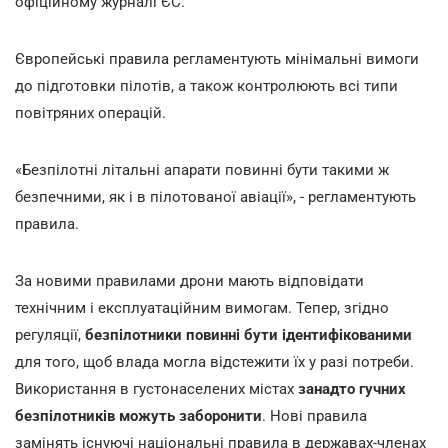
офіційному журналі ЄС.
Європейські правила регламентують мінімальні вимоги
до підготовки пілотів, а також контролюють всі типи
повітряних операцій.
«Безпілотні літальні апарати повинні бути такими ж
безпечними, як і в пілотованої авіації», - регламентують
правила.
За новими правилами дрони мають відповідати
технічним і експлуатаційним вимогам. Тепер, згідно
регуляції,
безпілотники повинні бути ідентифікованими
для того, щоб влада могла відстежити їх у разі потреби.
Використання в густонаселених містах
занадто гучних
безпілотників можуть заборонити
. Нові правила
замінять існуючі національні правила в державах-членах