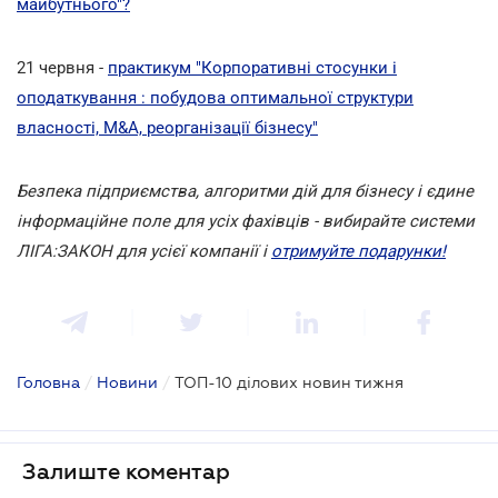
майбутнього"?
21 червня -
практикум "Корпоративні стосунки і
оподаткування : побудова оптимальної структури
власності, M&A, реорганізації бізнесу"
Безпека підприємства, алгоритми дій для бізнесу і єдине
інформаційне поле для усіх фахівців - вибирайте системи
ЛІГА:ЗАКОН для усієї компанії і
отримуйте подарунки!
Головна
/
Новини
/
ТОП-10 ділових новин тижня
Залиште коментар