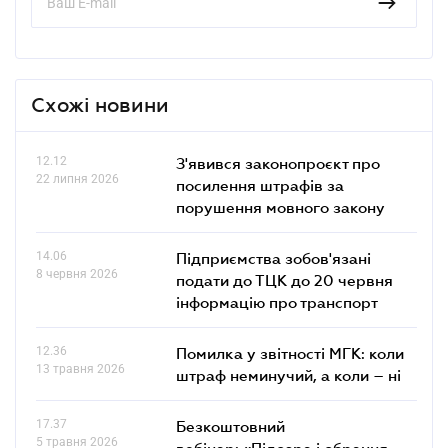
Схожі новини
12.12
З'явився законопроєкт про
22 липня 2026
посилення штрафів за
порушення мовного закону
14.06
Підприємства зобов'язані
8 червня 2026
подати до ТЦК до 20 червня
інформацію про транспорт
12.36
Помилка у звітності МГК: коли
13 травня 2026
штраф неминучий, а коли – ні
17.37
Безкоштовний
5 травня 2026
вебінар: «Підозра і обрання