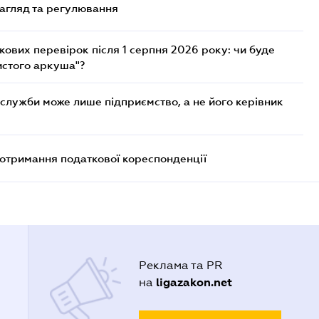
нагляд та регулювання
ових перевірок після 1 серпня 2026 року: чи буде
истого аркуша"?
служби може лише підприємство, а не його керівник
еотримання податкової кореспонденції
Реклама та PR
ligazakon.net
на