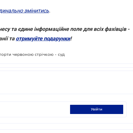
динально змінитись
.
есу та єдине інформаційне поле для всіх фахівців -
нії та
отримуйте подарунки
!
торти червоною стрічкою - суд
увійти