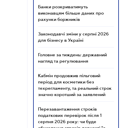
Банки розкриватимуть
виконавцям більше даних про
рахунки боржників
Законодавчі зміни у серпні 2026
для бізнесу в Україні
Головне за тиждень: державний
нагляд та регулювання
Кабмін продовжив пільговий
період для косметики без
техрегламенту, та реальний строк
значно коротший за заявлений
Перезавантаження строків
податкових перевірок після 1
серпня 2026 року: чи буде
обчислення строків давності "з