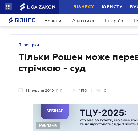
БІЗНЕСУ
ЮРИСТУ
БУ
БІЗНЕС
Новини
Аналітика
Інтерв'ю
П
Перевірки
Тільки Рошен може пере
стрічкою - суд
18 червня 2019, 11:11
1310
0
Реклама