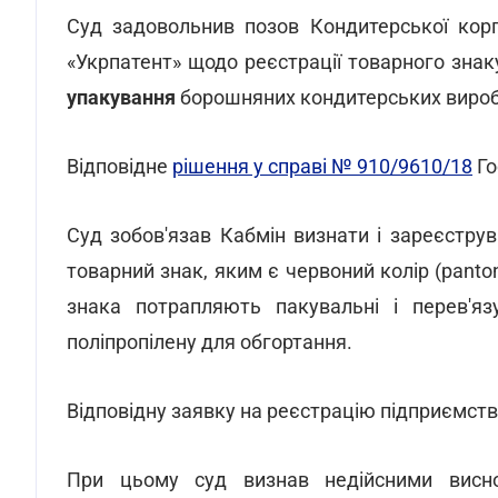
Суд задовольнив позов Кондитерської кор
«Укрпатент» щодо реєстрації товарного знаку
упакування
борошняних кондитерських виробі
Відповідне
рішення у справі № 910/9610/18
Го
Суд зобов'язав Кабмін визнати і зареєструв
товарний знак, яким є червоний колір (panto
знака потрапляють пакувальні і перев'язу
поліпропілену для обгортання.
Відповідну заявку на реєстрацію підприємств
При цьому суд визнав недійсними висно