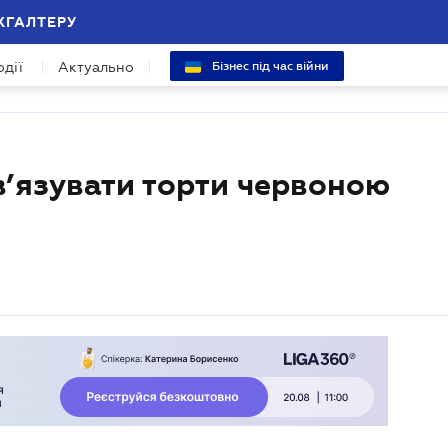
ХГАЛТЕРУ
одії
Актуально
Бізнес під час війни
в’язувати торти червоною