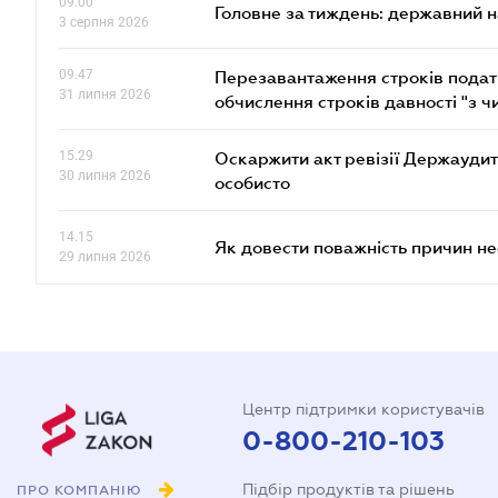
09.00
Головне за тиждень: державний 
3 серпня 2026
09.47
Перезавантаження строків податк
31 липня 2026
обчислення строків давності "з ч
15.29
Оскаржити акт ревізії Держаудит
30 липня 2026
особисто
14.15
Як довести поважність причин н
29 липня 2026
Центр підтримки користувачів
0-800-210-103
Підбір продуктів та рішень
ПРО КОМПАНІЮ