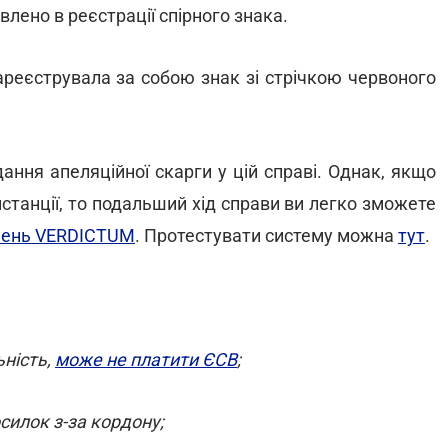
лено в реєстрації спірного знака.
ареєструвала за собою знак зі стрічкою червоного
ння апеляційної скарги у цій справі. Однак, якщо
нстанції, то подальший хід справи ви легко зможете
ішень VERDICTUM
. Протестувати систему можна
тут
.
ьність,
може не платити ЄСВ
;
илок з-за кордону;