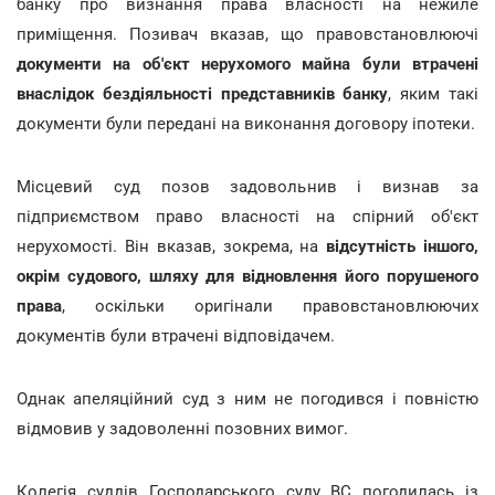
банку про визнання права власності на нежиле
приміщення. Позивач вказав, що правовстановлюючі
документи на об'єкт нерухомого майна були втрачені
внаслідок бездіяльності представників банку
, яким такі
документи були передані на виконання договору іпотеки.
Місцевий суд позов задовольнив і визнав за
підприємством право власності на спірний об'єкт
нерухомості. Він вказав, зокрема, на
відсутність іншого,
окрім судового, шляху для відновлення його порушеного
права
, оскільки оригінали правовстановлюючих
документів були втрачені відповідачем.
Однак апеляційний суд з ним не погодився і повністю
відмовив у задоволенні позовних вимог.
Колегія суддів Господарського суду ВС погодилась із