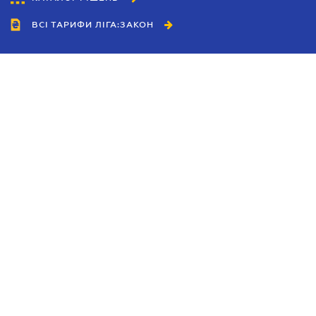
ВСІ ТАРИФИ ЛІГА:ЗАКОН
Співробітництво
Агенти
Дилери
Політика конфіденційності
Умови використання сайту
Реклама
Блог
Новини компанії
Керівництва
Каталоги компаній
Теми в центрі уваги
Підтримка та контакти