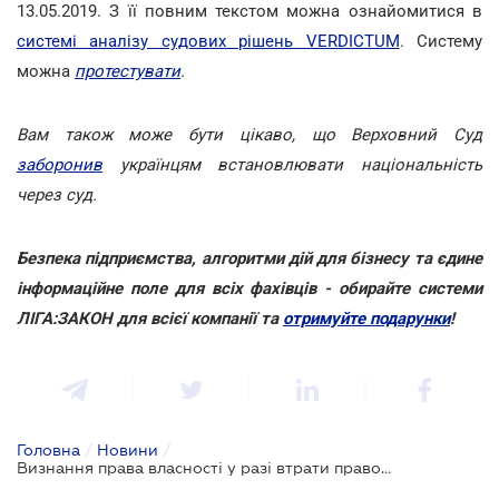
13.05.2019. З її повним текстом можна ознайомитися в
системі аналізу судових рішень VERDICTUM
. Систему
можна
протестувати
.
Вам також може бути цікаво, що Верховний Суд
заборонив
українцям встановлювати національність
через суд.
Безпека підприємства, алгоритми дій для бізнесу та єдине
інформаційне поле для всіх фахівців - обирайте системи
ЛІГА:ЗАКОН для всієї компанії та
отримуйте подарунки
!
Головна
/
Новини
/
Визнання права власності у разі втрати правовстановлюючого документа: що потрібно доводити в суді