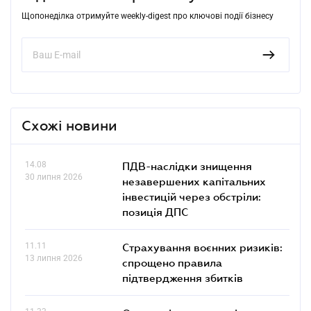
Щопонеділка отримуйте weekly-digest про ключові події бізнесу
Схожі новини
14.08
ПДВ-наслідки знищення
30 липня 2026
незавершених капітальних
інвестицій через обстріли:
позиція ДПС
11.11
Страхування воєнних ризиків:
13 липня 2026
спрощено правила
підтвердження збитків