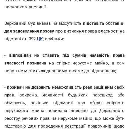
висновком апеляції.
Верховний Суд вказав на відсутність
підстав
та обставин
для задоволення позову
про визнання права власності на
підставі ст. 392
ЦК
, оскільки:
-
відповідач не ставить під сумнів наявність права
власності позивача
на спірне нерухоме майно, а сам
позов не містить жодної вимоги саме до відповідача;
-
позивач не доводить неможливість реалізації ним своїх
прав
, зокрема, наявності будь-яких перешкод або
обмежень, оскільки відомості про об'єкт спірного
нерухомого майна позивача внесено до Державного
реєстру речових прав на нерухоме майно, що може бути
підставою для проведення реєстрації правочинів щодо