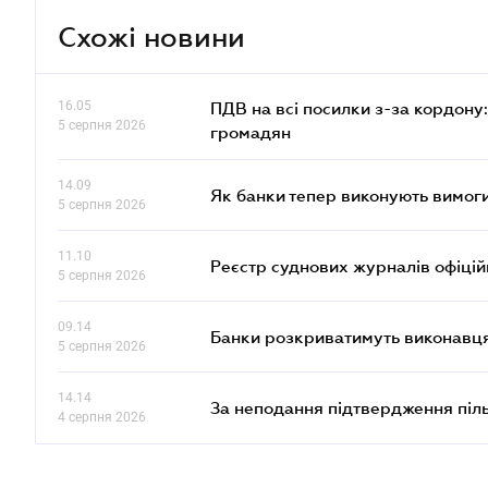
Схожі новини
16.05
ПДВ на всі посилки з-за кордону:
5 серпня 2026
громадян
14.09
Як банки тепер виконують вимоги
5 серпня 2026
11.10
Реєстр суднових журналів офіці
5 серпня 2026
09.14
Банки розкриватимуть виконавця
5 серпня 2026
14.14
За неподання підтвердження піл
4 серпня 2026