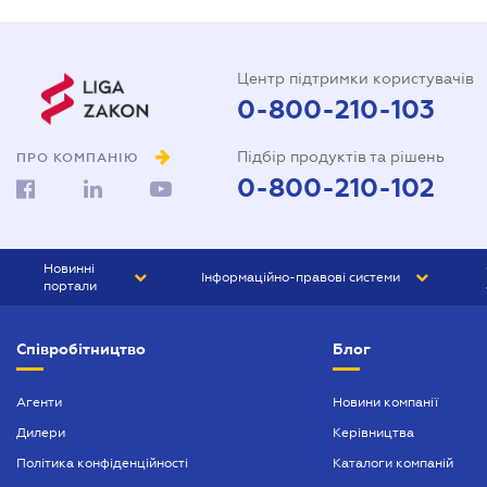
Центр підтримки користувачів
0-800-210-103
Підбір продуктів та рішень
ПРО КОМПАНІЮ
0-800-210-102
Новинні
Інформаційно-правові системи
портали
ЮРЛІГА
Право України
Співробітництво
Блог
БІЗНЕС
ГРАНД
БУХГАЛТЕР.ua
ПРАЙМ
Агенти
Новини компанії
Дилери
Керівництва
БУХГАЛТЕР ПРОФ
Політика конфіденційності
Каталоги компаній
ЮРИСТ ПРОФ