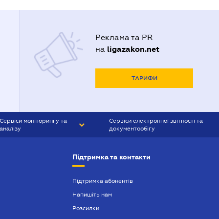
Реклама та PR
ligazakon.net
на
ТАРИФИ
Сервіси моніторингу та
Сервіси електронної звітності та
аналізу
документообігу
CONTR AGENT
Liga:REPORT
Підтримка та контакти
SMS-МАЯК
VERDICTUM
Підтримка абонентів
Напишіть нам
SEMANTRUM
Розсилки
SMS-МАЯК ІПОТЕКА