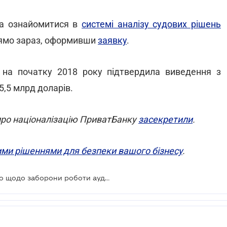
на ознайомитися в
системі аналізу судових рішень
рямо зараз, оформивши
заявку
.
 на початку 2018 року підтвердила виведення з
,5 млрд доларів.
 про націоналізацію ПриватБанку
засекретили
.
ми рішеннями для безпеки вашого бізнесу
.
ВС відхилив скаргу Коломойського щодо заборони роботи аудиторів ПриватБанку