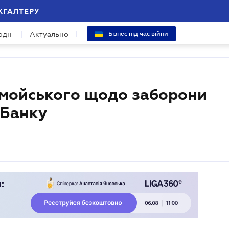
ХГАЛТЕРУ
одії
Актуально
Бізнес під час війни
омойського щодо заборони
тБанку