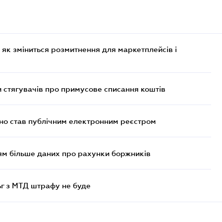
 як зміниться розмитнення для маркетплейсів і
 стягувачів про примусове списання коштів
йно став публічним електронним реєстром
м більше даних про рахунки боржників
ьг з МТД штрафу не буде