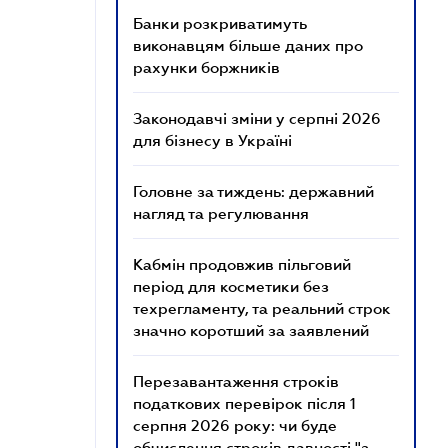
Банки розкриватимуть
виконавцям більше даних про
рахунки боржників
Законодавчі зміни у серпні 2026
для бізнесу в Україні
Головне за тиждень: державний
нагляд та регулювання
Кабмін продовжив пільговий
період для косметики без
техрегламенту, та реальний строк
значно коротший за заявлений
Перезавантаження строків
податкових перевірок після 1
серпня 2026 року: чи буде
обчислення строків давності "з