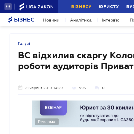
БІЗНЕСУ
ЮРИСТУ
БУ
БІЗНЕС
Новини
Аналітика
Інтерв'ю
П
Галузі
ВС відхилив скаргу Кол
роботи аудиторів Прива
21 червня 2019, 14:29
993
0
Реклама