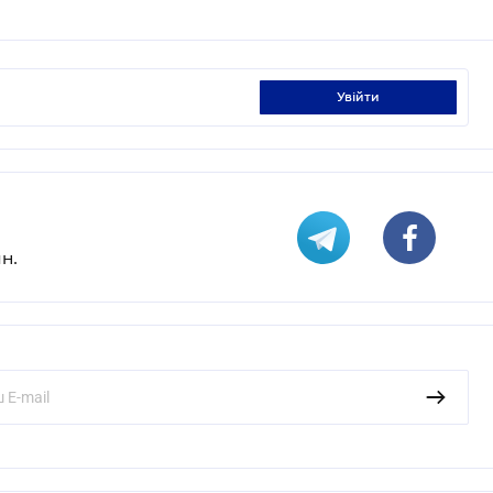
увійти
н.