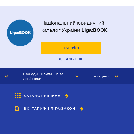
Національний юридичний
Liga:BOOK
каталог України
ТАРИФИ
ДЕТАЛЬНІШЕ
Періодичні видання та
Академія
довідники
ЮРИСТ&ЗАКОН
АКАДЕМІЯ ЛІГА:ЗАКОН
КАТАЛОГ РІШЕНЬ
БУХГАЛТЕР&ЗАКОН
ВСІ ТАРИФИ ЛІГА:ЗАКОН
ВІСНИК МСФЗ
ІНТЕРБУХ
ОСОБИСТИЙ ЕКСПЕРТ