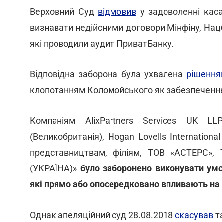
Верховний Суд
відмовив
у задоволенні каса
визнавати недійсними договори Мінфіну, На
які проводили аудит ПриватБанку.
Відповідна заборона була ухвалена
рішення
клопотанням Коломойського як забезпечення
Компаніям AlixPartners Services UK LLP
(Великобританія), Hogan Lovells Internationa
представництвам, філіям, ТОВ «АСТЕРС»
(УКРАЇНА)»
було заборонено виконувати умо
які прямо або опосередковано впливають на 
Однак апеляційний суд 28.08.2018
скасував
та