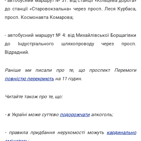
- автобусний маршрут № 3Т: від станції «Кільцева дорога»
до станції «Старовокзальна» через просп. Леся Курбаса,
просп. Космонавта Комарова;
- автобусний маршрут № 4: від Михайлівської Борщагівки
до Індустріального шляхопроводу через просп.
Відрадний.
Раніше ми писали про те, що проспект Перемоги
повністю перекриють
на 11 годин.
Читайте також про те, що:
- в Україні може суттєво
подорожчати
алкоголь;
- правила придбання нерухомості можуть
кардинально
змінитись
;