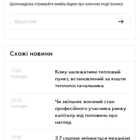
Щопонеділка отримуйте weekly-digest про ключові події бізнесу
Схожі новини
17.05
Кому належатиме тепловий
Сьогодні
пункт, встановлений за кошти
теплопостачальника
15.10
Чи звільняє воєнний стан
Сьогодні
професійного учасника ринку
капіталу від положень про
нагляд
13.40
З 7 серпня змінюється механізм