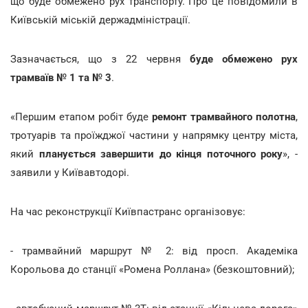
що буде обмежено рух транспорту. Про це повідомили в
Київській міській держадміністрації.
Зазначається, що з 22 червня
буде обмежено рух
трамваїв № 1 та № 3
.
«Першим етапом робіт буде
ремонт трамвайного полотна
,
тротуарів та проїжджої частини у напрямку центру міста,
який
планується завершити до кінця поточного року
», -
заявили у Київавтодорі.
На час реконструкції Київпастранс організовує:
- трамвайний маршрут № 2: від просп. Академіка
Корольова до станції «Ромена Роллана» (безкоштовний);