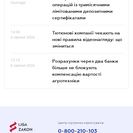
Сьогодні
операцій із тримісячними
лімітованими депозитними
сертифікатами
14.04
Тютюнові компанії чекають на
6 серпня 2026
нові правила відеонагляду: що
зміниться
13.13
Розрахунки через два банки
6 серпня 2026
більше не блокують
компенсацію вартості
агротехніки
Центр підтримки користувачів
0-800-210-103