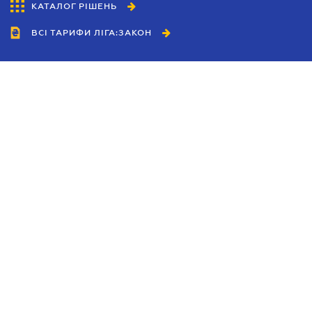
КАТАЛОГ РІШЕНЬ
ВСІ ТАРИФИ ЛІГА:ЗАКОН
Співробітництво
Агенти
Дилери
Політика конфіденційності
Умови використання сайту
Реклама
Блог
Новини компанії
Керівництва
Каталоги компаній
Теми в центрі уваги