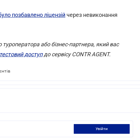
було позбавлено ліцензій
через невиконання
 туроператора або бізнес-партнера, який вас
 тестовий доступ
до сервісу CONTR AGENТ.
єнтів
увійти