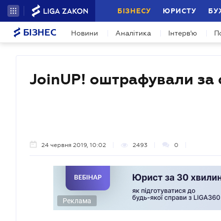
БІЗНЕСУ
ЮРИСТУ
БУ
БІЗНЕС
Новини
Аналітика
Інтерв'ю
П
JoinUP! оштрафували за 
24 червня 2019, 10:02
2493
0
Реклама