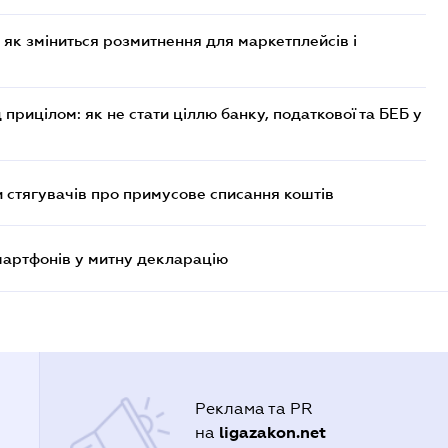
 як зміниться розмитнення для маркетплейсів і
 прицілом: як не стати ціллю банку, податкової та БЕБ у
 стягувачів про примусове списання коштів
смартфонів у митну декларацію
Реклама та PR
ligazakon.net
на