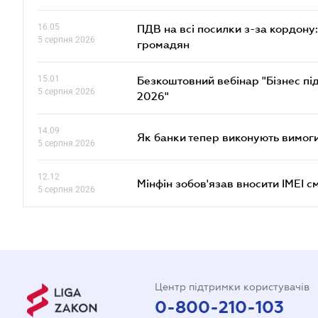
16.05
ПДВ на всі посилки з-за кордону:
5 серпня 2026
громадян
15.01
Безкоштовний вебінар "Бізнес під
5 серпня 2026
2026"
14.09
Як банки тепер виконують вимоги
5 серпня 2026
12.12
Мінфін зобов'язав вносити IMEI 
5 серпня 2026
Центр підтримки користувачів
0-800-210-103