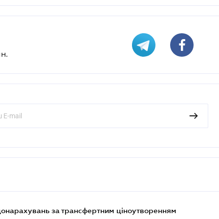
н.
 донарахувань за трансфертним ціноутворенням