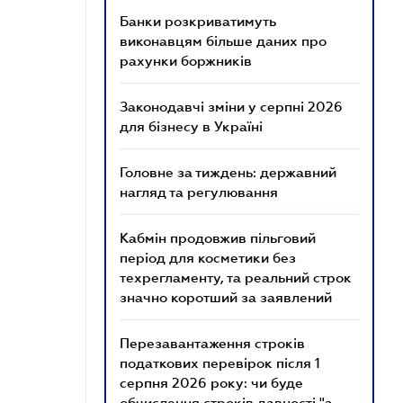
Банки розкриватимуть
виконавцям більше даних про
рахунки боржників
Законодавчі зміни у серпні 2026
для бізнесу в Україні
Головне за тиждень: державний
нагляд та регулювання
Кабмін продовжив пільговий
період для косметики без
техрегламенту, та реальний строк
значно коротший за заявлений
Перезавантаження строків
податкових перевірок після 1
серпня 2026 року: чи буде
обчислення строків давності "з