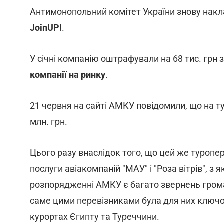
Антимонопольний комітет України знову накл
JoinUP!
.
У січні компанію оштрафували на 68 тис. грн 
компанії на ринку
.
21 червня на сайті АМКУ повідомили, що на т
млн. грн.
Цього разу внаслідок того, що цей же туропе
послуги авіакомпаній "МАУ" і "Роза вітрів", з
розпорядженні АМКУ є багато звернень грома
саме цими перевізниками була для них ключо
курортах Єгипту та Туреччини.