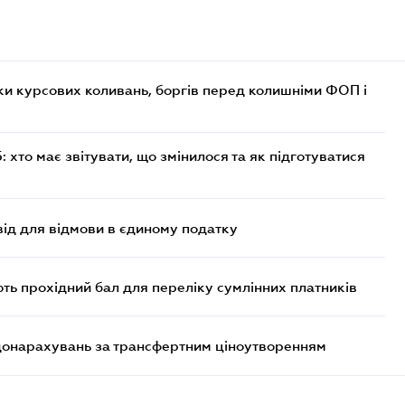
ки курсових коливань, боргів перед колишніми ФОП і
хто має звітувати, що змінилося та як підготуватися
ід для відмови в єдиному податку
ють прохідний бал для переліку сумлінних платників
 донарахувань за трансфертним ціноутворенням