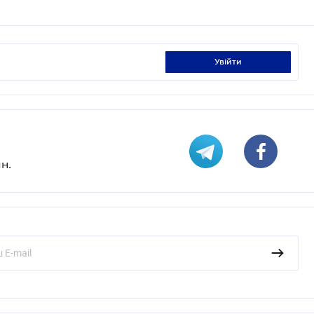
увійти
н.