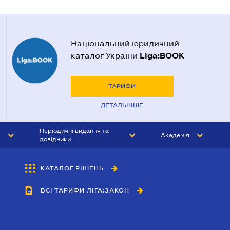
Національний юридичний
Liga:BOOK
каталог України
ТАРИФИ
ДЕТАЛЬНІШЕ
Періодичні видання та
Академія
довідники
ЮРИСТ&ЗАКОН
АКАДЕМІЯ ЛІГА:ЗАКОН
КАТАЛОГ РІШЕНЬ
БУХГАЛТЕР&ЗАКОН
ВСІ ТАРИФИ ЛІГА:ЗАКОН
ВІСНИК МСФЗ
ІНТЕРБУХ
ОСОБИСТИЙ ЕКСПЕРТ