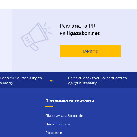
Реклама та PR
ligazakon.net
на
ТАРИФИ
Сервіси моніторингу та
Сервіси електронної звітності та
аналізу
документообігу
CONTR AGENT
Liga:REPORT
Підтримка та контакти
SMS-МАЯК
VERDICTUM
Підтримка абонентів
Напишіть нам
SEMANTRUM
Розсилки
SMS-МАЯК ІПОТЕКА