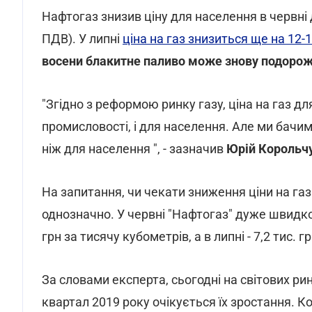
Нафтогаз знизив ціну для населення в червні д
ПДВ). У липні
ціна на газ знизиться ще на 12-
восени блакитне паливо може знову подорожч
"Згідно з реформою ринку газу, ціна на газ дл
промисловості, і для населення. Але ми бачим
ніж для населення ", - зазначив
Юрій Корольч
На запитання, чи чекати зниження ціни на газ
однозначно. У червні "Нафтогаз" дуже швидко 
грн за тисячу кубометрів, а в липні - 7,2 тис. гр
За словами експерта, сьогодні на світових рин
квартал 2019 року очікується їх зростання. К