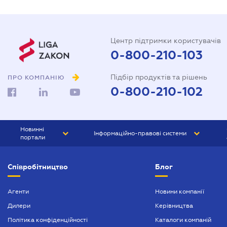
Центр підтримки користувачів
0-800-210-103
Підбір продуктів та рішень
ПРО КОМПАНІЮ
0-800-210-102
Новинні
Інформаційно-правові системи
портали
ЮРЛІГА
Право України
Співробітництво
Блог
БІЗНЕС
ГРАНД
БУХГАЛТЕР.ua
ПРАЙМ
Агенти
Новини компанії
Дилери
Керівництва
БУХГАЛТЕР ПРОФ
Політика конфіденційності
Каталоги компаній
ЮРИСТ ПРОФ