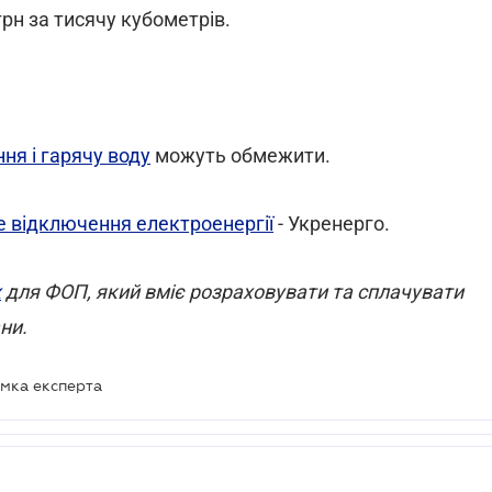
 грн за тисячу кубометрів.
ня і гарячу воду
можуть обмежити.
е відключення електроенергії
- Укренерго.
x
для ФОП, який вміє розраховувати та сплачувати
ни.
умка експерта