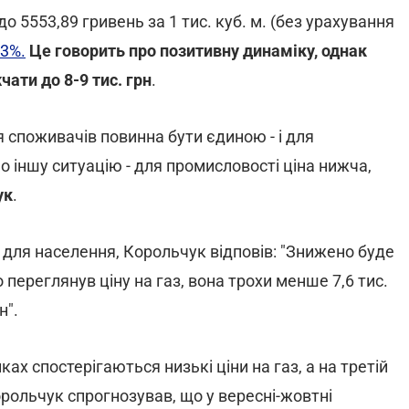
о 5553,89 гривень за 1 тис. куб. м. (без урахування
13%.
Це говорить про позитивну динаміку, однак
ати до 8-9 тис. грн
.
я споживачів повинна бути єдиною - і для
о іншу ситуацію - для промисловості ціна нижча,
ук
.
 для населення, Корольчук відповів: "Знижено буде
переглянув ціну на газ, вона трохи менше 7,6 тис.
н".
ках спостерігаються низькі ціни на газ, а на третій
орольчук спрогнозував, що у вересні-жовтні