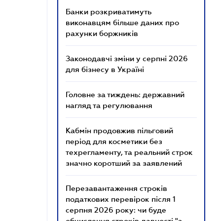
Банки розкриватимуть
виконавцям більше даних про
рахунки боржників
Законодавчі зміни у серпні 2026
для бізнесу в Україні
Головне за тиждень: державний
нагляд та регулювання
Кабмін продовжив пільговий
період для косметики без
техрегламенту, та реальний строк
значно коротший за заявлений
Перезавантаження строків
податкових перевірок після 1
серпня 2026 року: чи буде
обчислення строків давності "з