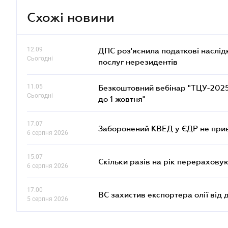
Схожі новини
12.09
ДПС роз'яснила податкові наслід
Сьогодні
послуг нерезидентів
11.05
Безкоштовний вебінар "ТЦУ-2025: 
Сьогодні
до 1 жовтня"
17.07
Заборонений КВЕД у ЄДР не прив
6 серпня 2026
15.07
Скільки разів на рік перерахову
6 серпня 2026
17.00
ВС захистив експортера олії від
5 серпня 2026