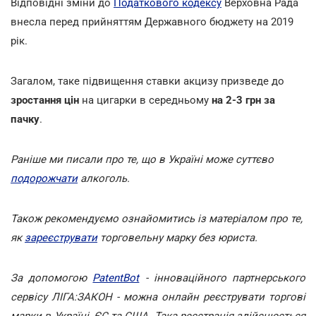
Відповідні зміни до
Податкового кодексу
Верховна Рада
внесла перед прийняттям Державного бюджету на 2019
рік.
Загалом, таке підвищення ставки акцизу призведе до
зростання цін
на цигарки в середньому
на 2-3 грн за
пачку
.
Раніше ми писали про те, що в Україні може суттєво
подорожчати
алкоголь.
Також рекомендуємо ознайомитись із матеріалом про те,
як
зареєструвати
торговельну марку без юриста.
За допомогою
PatentBot
- інноваційного партнерського
сервісу ЛІГА:ЗАКОН - можна онлайн реєструвати торгові
марки в Україні, ЄС та США. Така реєстрація здійснюється