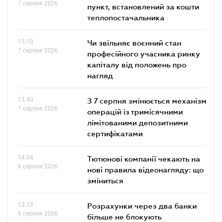
7 серпня 2026
пункт, встановлений за кошти
теплопостачальника
15.10
Чи звільняє воєнний стан
7 серпня 2026
професійного учасника ринку
капіталу від положень про
нагляд
13.40
З 7 серпня змінюється механізм
7 серпня 2026
операцій із тримісячними
лімітованими депозитними
сертифікатами
14.04
Тютюнові компанії чекають на
6 серпня 2026
нові правила відеонагляду: що
зміниться
13.13
Розрахунки через два банки
6 серпня 2026
більше не блокують