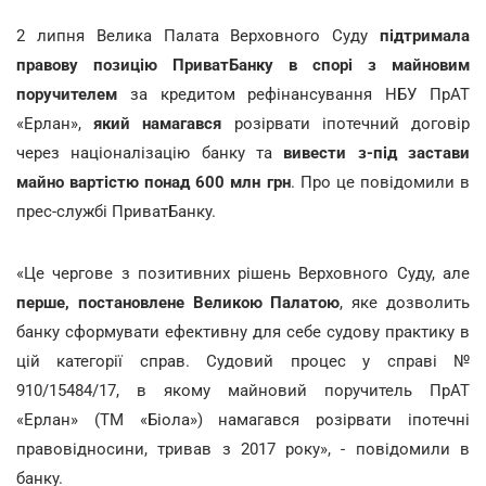
2 липня Велика Палата Верховного Суду
підтримала
правову позицію ПриватБанку в спорі з майновим
поручителем
за кредитом рефінансування НБУ ПрАТ
«Ерлан»,
який намагався
розірвати іпотечний договір
через націоналізацію банку та
вивести з-під застави
майно вартістю понад 600 млн грн
. Про це повідомили в
прес-службі ПриватБанку.
«Це чергове з позитивних рішень Верховного Суду, але
перше, постановлене Великою Палатою
, яке дозволить
банку сформувати ефективну для себе судову практику в
цій категорії справ. Судовий процес у справі №
910/15484/17, в якому майновий поручитель ПрАТ
«Ерлан» (ТМ «Біола») намагався розірвати іпотечні
правовідносини, тривав з 2017 року», - повідомили в
банку.