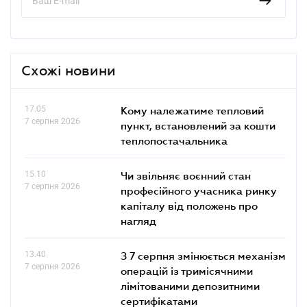
Схожі новини
17.05
Кому належатиме тепловий
7 серпня 2026
пункт, встановлений за кошти
теплопостачальника
15.10
Чи звільняє воєнний стан
7 серпня 2026
професійного учасника ринку
капіталу від положень про
нагляд
13.40
З 7 серпня змінюється механізм
7 серпня 2026
операцій із тримісячними
лімітованими депозитними
сертифікатами