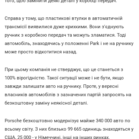
того, щоб замінити деякі деталі у коробці передач.
Справа у тому, що пластикові втулки в автоматичній
трансмісії виявилися дуже крихкими. Вони з'єднують
ручник з коробкою передач та можуть зламатися. Тоді
автомобіль, знаходячись у положенні Park і не на ручнику
може просто відкотитися назад.
При цьому компанія не стверджує, що це станеться з
100% вірогідністю. Такої ситуації може і не бути, якщо
завжди залишати авто на ручнику. Проте, у вересні
власників автомобілів з зазначених партій запросять на
безкоштовну заміну неякісної деталі.
Porsche безкоштовно модернізує майже 340 000 авто по
всьому світу. З них близько 99 665 одиниць знаходяться у
США, 25 000 - у Німеччині, інші на інших ринках.