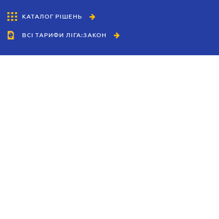
КАТАЛОГ РІШЕНЬ
ВСІ ТАРИФИ ЛІГА:ЗАКОН
Співробітництво
Агенти
Дилери
Політика конфіденційності
Умови використання сайту
Реклама
Блог
Новини компанії
Керівництва
Каталоги компаній
Теми в центрі уваги