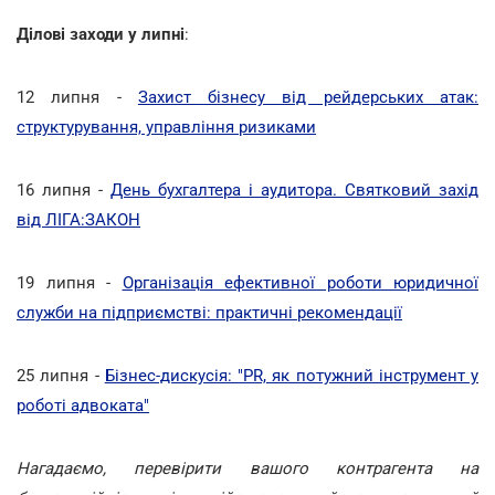
Ділові заходи у липні
:
12 липня -
Захист бізнесу від рейдерських атак:
структурування, управління ризиками
16 липня -
День бухгалтера і аудитора. Святковий захід
від ЛІГА:ЗАКОН
19 липня -
Організація ефективної роботи юридичної
служби на підприємстві: практичні рекомендації
25 липня -
Бізнес-дискусія: "PR, як потужний інструмент у
роботі адвоката"
Нагадаємо, перевірити вашого контрагента на