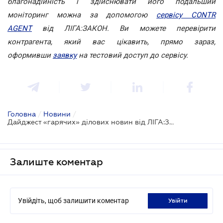
благонадійність і здійснювати його подальший
моніторинг можна за допомогою
сервісу CONTR
AGENT
від ЛІГА:ЗАКОН. Ви можете перевірити
контрагента, який вас цікавить, прямо зараз,
оформивши
заявку
на тестовий доступ до сервісу.
Головна
/
Новини
/
Дайджест «гарячих» ділових новин від ЛІГА:ЗАКОН Бізнес
Залиште коментар
Увійдіть, щоб залишити коментар
увійти