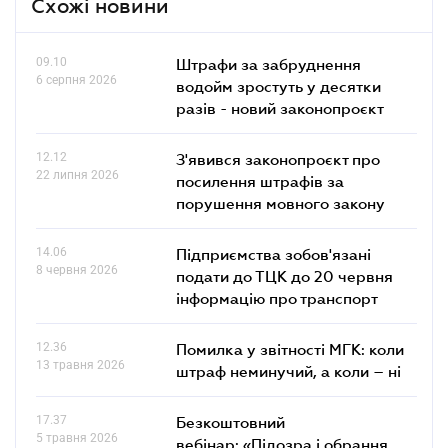
Схожі новини
09.10
Штрафи за забруднення
6 серпня 2026
водойм зростуть у десятки
разів - новий законопроєкт
12.12
З'явився законопроєкт про
22 липня 2026
посилення штрафів за
порушення мовного закону
14.06
Підприємства зобов'язані
8 червня 2026
подати до ТЦК до 20 червня
інформацію про транспорт
12.36
Помилка у звітності МГК: коли
13 травня 2026
штраф неминучий, а коли – ні
17.37
Безкоштовний
5 травня 2026
вебінар: «Підозра і обрання