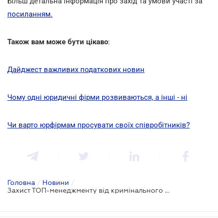
Більш детальна інформація про захід та умови участі за
посиланням.
Також вам може бути цікаво
:
Дайджест важливих податкових новин
Чому одні юридичні фірми розвиваються, а інші - ні
Чи варто юрфірмам просувати своїх співробітників?
Головна
/
Новини
/
Захист ТОП-менеджменту від кримінального переслідування