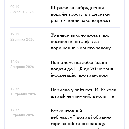
09.10
Штрафи за забруднення
6 серпня 2026
водойм зростуть у десятки
разів - новий законопроєкт
12.12
З'явився законопроєкт про
22 липня 2026
посилення штрафів за
порушення мовного закону
14.06
Підприємства зобов'язані
8 червня 2026
подати до ТЦК до 20 червня
інформацію про транспорт
12.36
Помилка у звітності МГК: коли
13 травня 2026
штраф неминучий, а коли – ні
17.37
Безкоштовний
5 травня 2026
вебінар: «Підозра і обрання
міри запобіжного заходу -