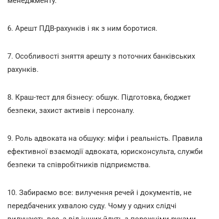
менеджменту.
6. Арешт ПДВ-рахунків і як з ним боротися.
7. Особливості зняття арешту з поточних банківських
рахунків.
8. Краш-тест для бізнесу: обшук. Підготовка, бюджет
безпеки, захист активів і персоналу.
9. Роль адвоката на обшуку: міфи і реальність. Правила
ефективної взаємодії адвоката, юрисконсульта, служби
безпеки та співробітників підприємства.
10. Забираємо все: вилучення речей і документів, не
передбачених ухвалою суду. Чому у одних слідчі
вилучають все, а від інших йдуть з порожніми руками.