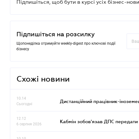
Підпишіться, щоб бути в курсі усіх бізнес-нови
Підпишіться на розсилку
Щопонеділка отримуйте weekly-digest про ключові події
бізнесу
Схожі новини
10.14
Дистанційний працівник-іноземе
Сьогодні
12.12
Кабмін зобов'язав ДПС передати 
6 серпня 2026
10.10