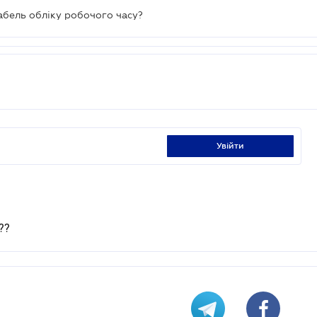
абель обліку робочого часу?
увійти
??