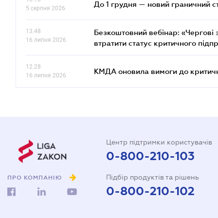
До 1 грудня — новий граничний с
5 серпня 2026
13.48
Безкоштовний вебінар: «Чергові з
16 липня 2026
втратити статус критичного підп
12.28
КМДА оновила вимоги до критичн
16 липня 2026
Центр підтримки користувачів
0-800-210-103
Підбір продуктів та рішень
ПРО КОМПАНІЮ
0-800-210-102