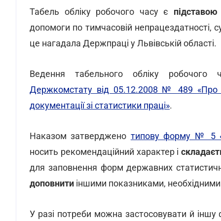
Табель обліку робочого часу є
підставою
допомоги по тимчасовій непрацездатності, су
це нагадала Держпраці у Львівській області.
Ведення табельного обліку робочого 
Держкомстату від 05.12.2008 № 489 «Про 
документації зі статистики праці»
.
Наказом затверджено
типову форму № 5 «
носить рекомендаційний характер і
складаєть
для заповнення форм державних статистичн
доповнити
іншими показниками, необхідними д
У разі потреби можна застосовувати й іншу 