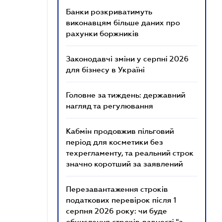
Банки розкриватимуть
виконавцям більше даних про
рахунки боржників
Законодавчі зміни у серпні 2026
для бізнесу в Україні
Головне за тиждень: державний
нагляд та регулювання
Кабмін продовжив пільговий
період для косметики без
техрегламенту, та реальний строк
значно коротший за заявлений
Перезавантаження строків
податкових перевірок після 1
серпня 2026 року: чи буде
обчислення строків давності "з