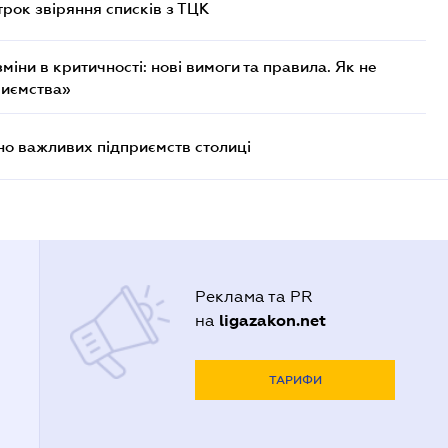
трок звіряння списків з ТЦК
міни в критичності: нові вимоги та правила. Як не
риємства»
о важливих підприємств столиці
Реклама та PR
ligazakon.net
на
ТАРИФИ