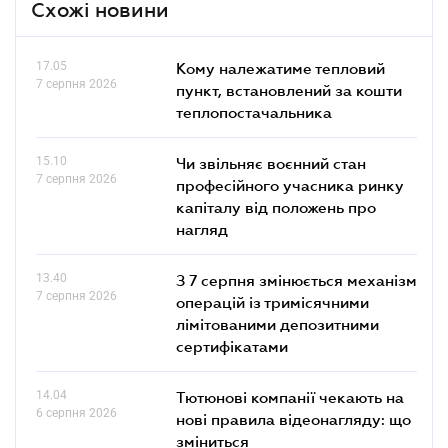
Схожі новини
17.05
Кому належатиме тепловий
7 серпня 2026
пункт, встановлений за кошти
теплопостачальника
15.10
Чи звільняє воєнний стан
7 серпня 2026
професійного учасника ринку
капіталу від положень про
нагляд
13.40
З 7 серпня змінюється механізм
7 серпня 2026
операцій із тримісячними
лімітованими депозитними
сертифікатами
14.04
Тютюнові компанії чекають на
6 серпня 2026
нові правила відеонагляду: що
зміниться