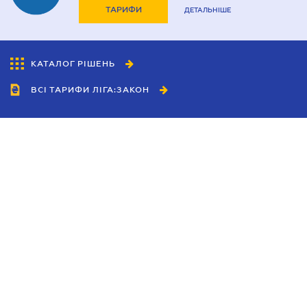
ТАРИФИ
ДЕТАЛЬНІШЕ
КАТАЛОГ РІШЕНЬ
ВСІ ТАРИФИ ЛІГА:ЗАКОН
Співробітництво
Агенти
Дилери
Політика конфіденційності
Умови використання сайту
Реклама
Блог
Новини компанії
Керівництва