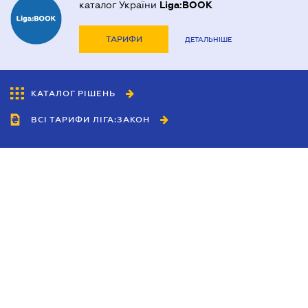
каталог України
Liga:BOOK
ТАРИФИ
ДЕТАЛЬНІШЕ
КАТАЛОГ РІШЕНЬ
ВСІ ТАРИФИ ЛІГА:ЗАКОН
Співробітництво
Агенти
Дилери
Політика конфіденційності
Умови використання сайту
Реклама
Блог