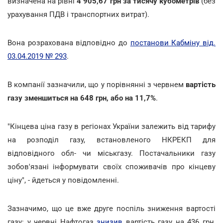
визначена на рівні
4 905,67 грн за тисячу кубометрів
(без
урахування ПДВ і транспортних витрат).
Вона розрахована відповідно до
постанови Кабміну від.
03.04.2019 № 293
.
В компанії зазначили, що у порівнянні з червнем
вартість
газу зменшиться на 648 грн, або на 11,7%
.
"Кінцева ціна газу в регіонах України залежить від тарифу
на розподіл газу, встановленого НКРЕКП для
відповідного обл- чи міськгазу. Постачальники газу
зобов'язані інформувати своїх споживачів про кінцеву
ціну", - йдеться у повідомленні.
Зазначимо, що це вже друге поспіль зниження вартості
газу: у червні Нафтогаз
знизив
вартість газу на 436 грн,