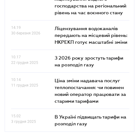
господарства на регіональний
рівень на час воєнного стану
14.19
Ліцензування водоканалів
30 березня 2026
передають на місцевий рівень:
НКРЕКП готує масштабні зміни
10.17
З 2026 року зростуть тарифи
22 грудня 2025
на розподіл газу
10.14
Ціна зміни надавача послуг
11 грудня 2025
теплопостачання: чи повинен
новий оператор працювати за
старими тарифами
15.02
В Україні підвищать тарифи на
3 грудня 2025
розподіл газу