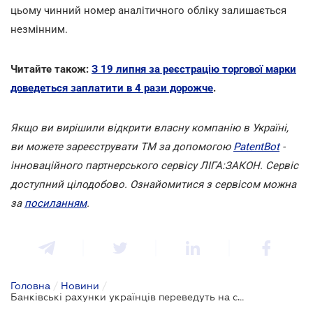
цьому чинний номер аналітичного обліку залишається
незмінним.
Читайте також:
З 19 липня за реєстрацію торгової марки
доведеться заплатити в 4 рази дорожче
.
Якщо ви вирішили відкрити власну компанію в Україні,
ви можете зареєструвати ТМ за допомогою
PatentBot
-
інноваційного партнерського сервісу ЛІГА:ЗАКОН. Сервіс
доступний цілодобово. Ознайомитися з сервісом можна
за
посиланням
.
Головна
/
Новини
/
Банківські рахунки українців переведуть на стандарт IBAN