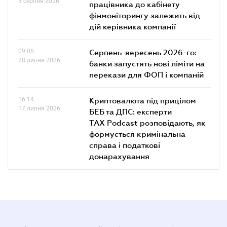
3 серпня 2026
працівника до кабінету
фінмоніторингу залежить від
дій керівника компанії
09.05
Серпень-вересень 2026-го:
28 липня 2026
банки запустять нові ліміти на
перекази для ФОП і компаній
16.14
Криптовалюта під прицілом
17 липня 2026
БЕБ та ДПС: експерти
TAX Podcast розповідають, як
формується кримінальна
справа і податкові
донарахування