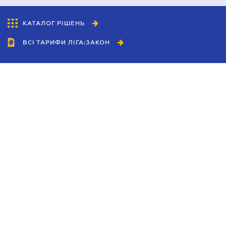
КАТАЛОГ РІШЕНЬ
ВСІ ТАРИФИ ЛІГА:ЗАКОН
Співробітництво
Агенти
Дилери
Політика конфіденційності
Умови використання сайту
Реклама
Блог
Новини компанії
Керівництва
Каталоги компаній