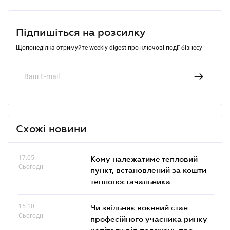
Підпишіться на розсилку
Щопонеділка отримуйте weekly-digest про ключові події бізнесу
Схожі новини
17.05
Кому належатиме тепловий
Сьогодні
пункт, встановлений за кошти
теплопостачальника
15.10
Чи звільняє воєнний стан
Сьогодні
професійного учасника ринку
капіталу від положень про