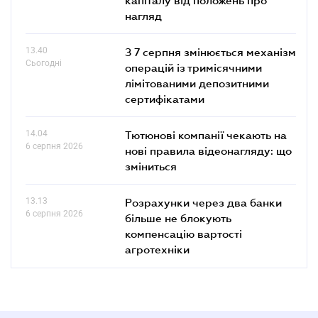
нагляд
13.40
З 7 серпня змінюється механізм
Сьогодні
операцій із тримісячними
лімітованими депозитними
сертифікатами
14.04
Тютюнові компанії чекають на
6 серпня 2026
нові правила відеонагляду: що
зміниться
13.13
Розрахунки через два банки
6 серпня 2026
більше не блокують
компенсацію вартості
агротехніки