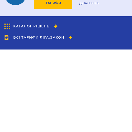
ТАРИФИ
ДЕТАЛЬНІШЕ
КАТАЛОГ РІШЕНЬ
ВСІ ТАРИФИ ЛІГА:ЗАКОН
Співробітництво
Агенти
Дилери
Політика конфіденційності
Умови використання сайту
Реклама
Блог
Новини компанії
Керівництва