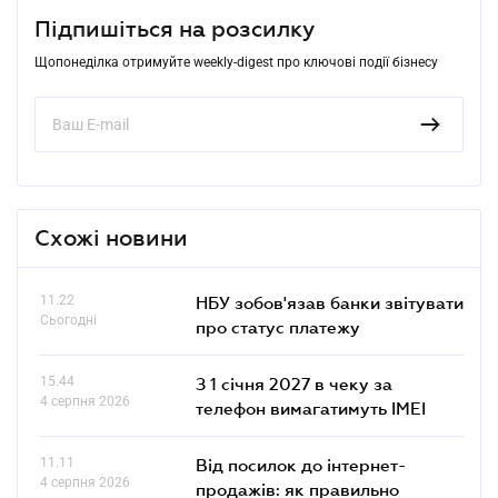
Підпишіться на розсилку
Щопонеділка отримуйте weekly-digest про ключові події бізнесу
Схожі новини
11.22
НБУ зобов'язав банки звітувати
Сьогодні
про статус платежу
15.44
З 1 січня 2027 в чеку за
4 серпня 2026
телефон вимагатимуть IMEI
11.11
Від посилок до інтернет-
4 серпня 2026
продажів: як правильно