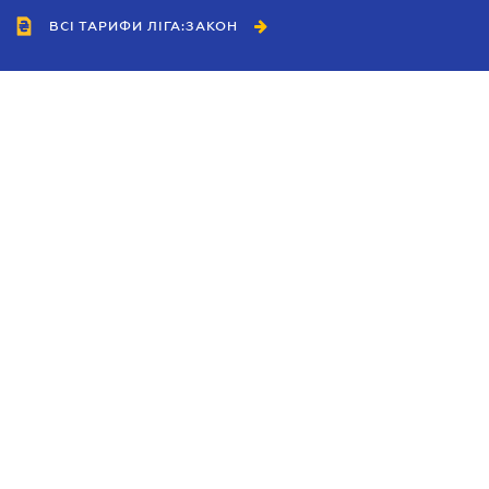
ВСІ ТАРИФИ ЛІГА:ЗАКОН
Співробітництво
Агенти
Дилери
Політика конфіденційності
Умови використання сайту
Реклама
Блог
Новини компанії
Керівництва
Каталоги компаній
Теми в центрі уваги
Підтримка та контакти