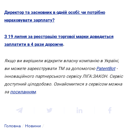
Директор та засновник в одній особі: чи потрібно
нараховувати зарплату?
З 19 липня за реєстрацію торгової марки доведеться
заплатити в 4 рази дорожче
.
Якщо ви вирішили відкрити власну компанію в Україні,
ви можете зареєструвати ТМ за допомогою
PatentBot
-
інноваційного партнерського сервісу ЛІГА:ЗАКОН. Сервіс
доступний цілодобово. Ознайомитися з сервісом можна
за
посиланням
.
Головна
/
Новини
/