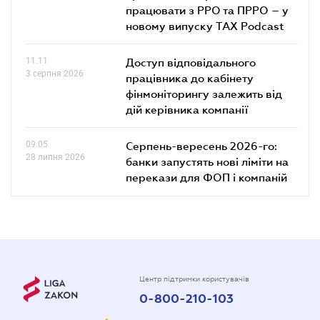
працювати з РРО та ПРРО – у
новому випуску TAX Podcast
11.11
Доступ відповідального
3 серпня 2026
працівника до кабінету
фінмоніторингу залежить від
дій керівника компанії
09.05
Серпень-вересень 2026-го:
28 липня 2026
банки запустять нові ліміти на
перекази для ФОП і компаній
Центр підтримки користувачів
0-800-210-103