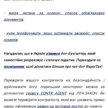
-
виїзд дитини за кордон: список обов'язкових
документів
;
-
куди телефонувати, якщо затримали авіарейс: список
номерів
.
Нагадаємо, що в Україні
з'явився
бот-бухгалтер, який
самостійно розраховує і сплачує податки. Переходьте за
посиланням
, щоб дізнатися більше про чат-бот ReporTax!
Перевірити вашого контрагента на благонадійність і
здійснювати його подальший моніторинг можна за
допомогою
сервісу CONTR AGENT
від ЛІГА:ЗАКОН. Ви
можете перевірити контрагента, який вас цікавить, прямо
зараз, оформивши
заявку на тестовий доступ
до сервісу.