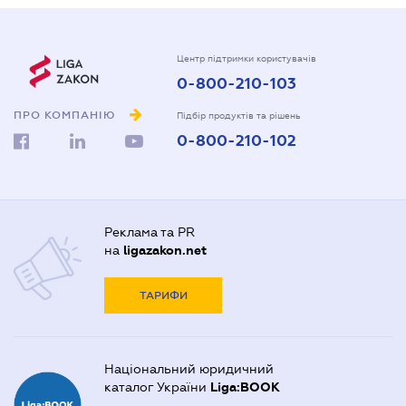
Центр підтримки користувачів
0-800-210-103
ПРО КОМПАНІЮ
Підбір продуктів та рішень
0-800-210-102
Реклама та PR
на
ligazakon.net
ТАРИФИ
Національний юридичний
каталог України
Liga:BOOK