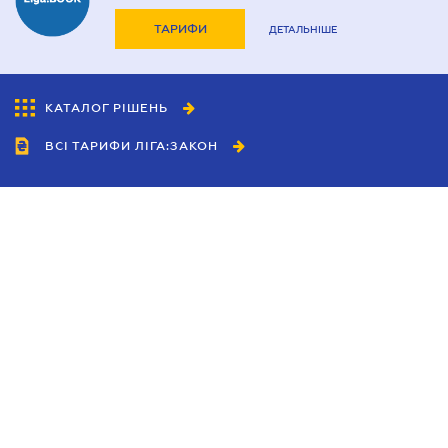
ТАРИФИ
ДЕТАЛЬНІШЕ
КАТАЛОГ РІШЕНЬ
ВСІ ТАРИФИ ЛІГА:ЗАКОН
Співробітництво
Агенти
Дилери
Політика конфіденційності
Умови використання сайту
Реклама
Блог
Новини компанії