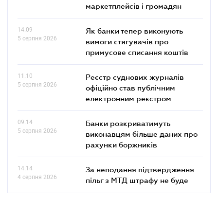
маркетплейсів і громадян
14.09
Як банки тепер виконують
5 серпня 2026
вимоги стягувачів про
примусове списання коштів
11.10
Реєстр суднових журналів
5 серпня 2026
офіційно став публічним
електронним реєстром
09.14
Банки розкриватимуть
5 серпня 2026
виконавцям більше даних про
рахунки боржників
14.14
За неподання підтвердження
4 серпня 2026
пільг з МТД штрафу не буде