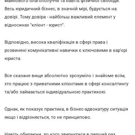
майнового благополуччя та навіть фізичної свободи.
Весь юридичний бізнес, в значній мірі, будується на
довірі. Тому довіра - найбільш важливий елемент у
відносинах "клієнт - юрист".
Відповідно, висока кваліфікація в сфері права і
розвинені комунікативні навички є ключовими в кар'єрі
юриста.
Все сказане вище абсолютно зрозуміло і знайоме всім,
хто працює з приватними клієнтами в сфері консалтингу
та/або займається індивідуальною практикою.
Однак, як показує практика, в бізнес-адвокатуру ситуація
якщо і відрізняється, то не принципово.
Навіть обираючи, до кого звернутися в перший раз,