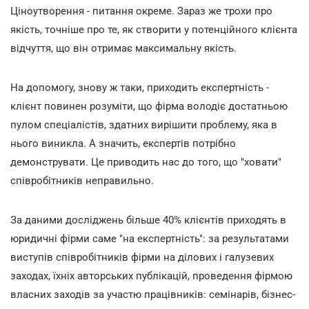
Ціноутворення - питання окреме. Зараз же трохи про
якість, точніше про те, як створити у потенційного клієнта
відчуття, що він отримає максимальну якість.
На допомогу, знову ж таки, приходить експертність -
клієнт повинен розуміти, що фірма володіє достатньою
пулом спеціалістів, здатних вирішити проблему, яка в
нього виникла. А значить, експертів потрібно
демонструвати. Це приводить нас до того, що "ховати"
співробітників неправильно.
За даними досліджень більше 40% клієнтів приходять в
юридичні фірми саме "на експертність": за результатами
виступів співробітників фірми на ділових і галузевих
заходах, їхніх авторських публікацій, проведення фірмою
власних заходів за участю працівників: семінарів, бізнес-