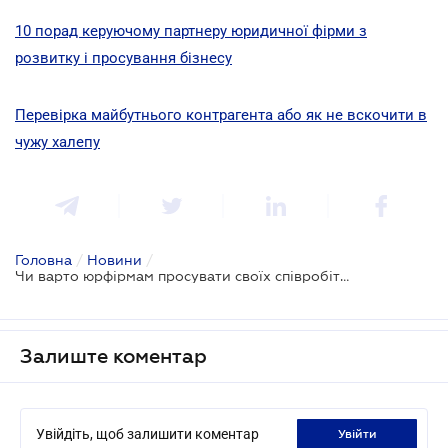
10 порад керуючому партнеру юридичної фірми з
розвитку і просування бізнесу
Перевірка майбутнього контрагента або як не вскочити в
чужу халепу
Головна
/
Новини
/
Чи варто юрфірмам просувати своїх співробітників?
Залиште коментар
Увійдіть, щоб залишити коментар
увійти