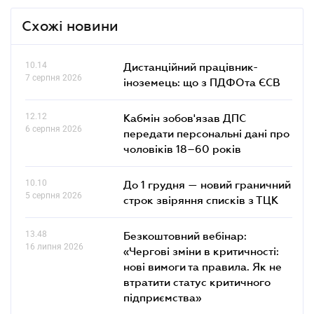
Схожі новини
10.14
Дистанційний працівник-
7 серпня 2026
іноземець: що з ПДФОта ЄСВ
12.12
Кабмін зобов'язав ДПС
6 серпня 2026
передати персональні дані про
чоловіків 18–60 років
10.10
До 1 грудня — новий граничний
5 серпня 2026
строк звіряння списків з ТЦК
13.48
Безкоштовний вебінар:
16 липня 2026
«Чергові зміни в критичності:
нові вимоги та правила. Як не
втратити статус критичного
підприємства»