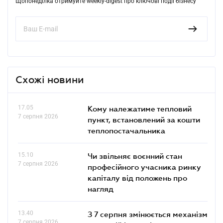
Щопонеділка отримуйте weekly-digest про ключові події бізнесу
Схожі новини
17.05
Кому належатиме тепловий
7 серпня 2026
пункт, встановлений за кошти
теплопостачальника
15.10
Чи звільняє воєнний стан
7 серпня 2026
професійного учасника ринку
капіталу від положень про
нагляд
13.40
З 7 серпня змінюється механізм
7 серпня 2026