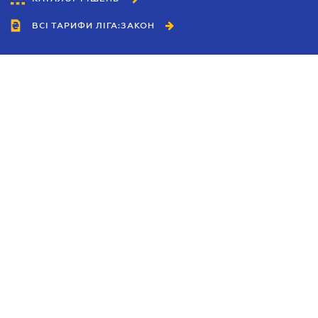
ВСІ ТАРИФИ ЛІГА:ЗАКОН
Співробітництво
Агенти
Дилери
Політика конфіденційності
Умови використання сайту
Реклама
Блог
Новини компанії
Керівництва
Каталоги компаній
Теми в центрі уваги
Підтримка та контакти