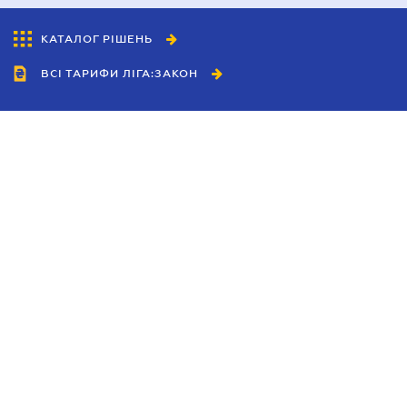
КАТАЛОГ РІШЕНЬ
ВСІ ТАРИФИ ЛІГА:ЗАКОН
Співробітництво
Агенти
Дилери
Політика конфіденційності
Умови використання сайту
Реклама
Блог
Новини компанії
Керівництва
Каталоги компаній