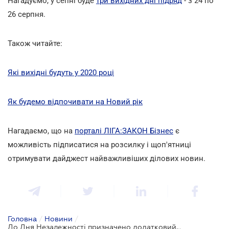
Нагадуємо, у сепні буде
три вихідних дні підряд
- з 24 по
26 серпня.
Також читайте:
Які вихідні будуть у 2020 році
Як будемо відпочивати на Новий рік
Нагадаємо, що на
порталі ЛІГА:ЗАКОН Бізнес
є
можливість підписатися на розсилку і щоп'ятниці
отримувати дайджест найважливіших ділових новин.
Головна
/
Новини
/
До Дня Незалежності призначено додатковий потяг до Львова