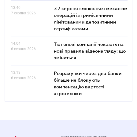
13.40
З 7 серпня змінюється механізм
7 серпня 2026
операцій із тримісячними
лімітованими депозитними
сертифікатами
14.04
Тютюнові компанії чекають на
6 серпня 2026
нові правила відеонагляду: що
зміниться
13.13
Розрахунки через два банки
6 серпня 2026
більше не блокують
компенсацію вартості
агротехніки
Центр підтримки користувачів