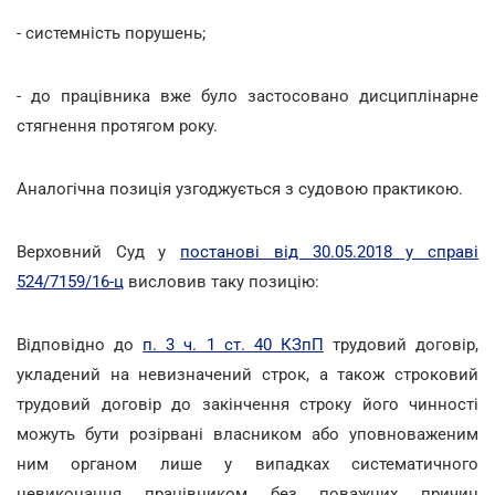
- системність порушень;
- до працівника вже було застосовано дисциплінарне
стягнення протягом року.
Аналогічна позиція узгоджується з судовою практикою.
Верховний Суд у
постанові від 30.05.2018 у справі
524/7159/16-ц
висловив таку позицію:
Відповідно до
п. 3 ч. 1 ст. 40 КЗпП
трудовий договір,
укладений на невизначений строк, а також строковий
трудовий договір до закінчення строку його чинності
можуть бути розірвані власником або уповноваженим
ним органом лише у випадках систематичного
невиконання працівником без поважних причин