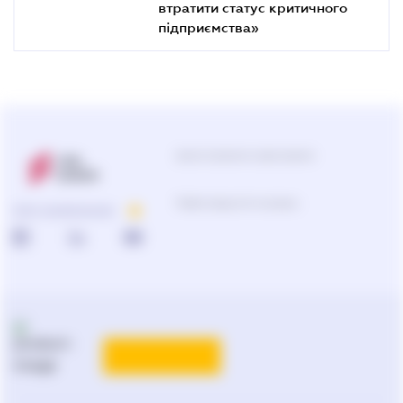
втратити статус критичного
підприємства»
Центр підтримки користувачів
0-800-210-103
ПРО КОМПАНІЮ
Підбір продуктів та рішень
0-800-210-102
Реклама та PR
на
ligazakon.net
ТАРИФИ