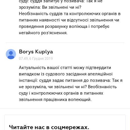
суду: суддя запитує у позивача: Так я не
зрозуміла: Ви звільнені чи ні?
Необізнаність суддів та контролюючих органів в
питаннях наявності чи відсутносі звільнення чи
проведення розрахунку вопіюща і потребує
негайного роз'яснення.
Borys Kuplya
07.49, 6 Грудня 2019
Актуальність вашої статті можу підтвердити
випадком із судового засідання апеляційноі
інстанції: суддя задає питання до позивача: Так я
не зрозуміла, чи звільнені чи ні? Веобізнаність
суду і контролюючих органів в питаннях
звільнення працівника вопеющий.
Читайте нас в соцмережах.