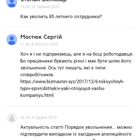
18.08, 22 Червня 2020
Как уволить 85 летнего сотрудника?
Мостюк Сергій
11.42, 9 Лютого 2020
Хоч я і не підприємець, але я на боці роботодавця.
Бо працівники бувають різні і має бути шлях його
звільнення. Ось тут пишуть, які є типи
співробітників.
https://www.bizmaster.xyz/2017/12/6-toksychnyh-
typiv-spivrobitnykiv-yaki-otruyuyut-vashu-
kompaniyu.html
08.33, 6 Грудня 2019
Актуальність статті Порядок увольнения... можно
підтвердити випадком із засідання апеляційного