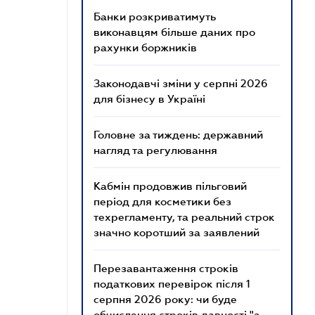
Банки розкриватимуть
виконавцям більше даних про
рахунки боржників
Законодавчі зміни у серпні 2026
для бізнесу в Україні
Головне за тиждень: державний
нагляд та регулювання
Кабмін продовжив пільговий
період для косметики без
техрегламенту, та реальний строк
значно коротший за заявлений
Перезавантаження строків
податкових перевірок після 1
серпня 2026 року: чи буде
обчислення строків давності "з