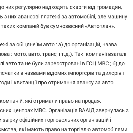
о них регулярно надходять скарги від громадян,
ь з них авансові платежі за автомобілі, але машину
 таких компаній був сумнозвісний «Автоплан».
 за обіцяне їм авто : а) до організацій, назва
а : мото, авто, транс, і т.д.). Такі компанії взагалі
лі авто та не були зареєстровані в ГСЦ МВС ; б) до
печатки з назвами відомих імпортерів та дилерів і
и і квитанції про отримання авансу за авто.
х компаній, які отримали право на продаж
рвісних центрах МВС. Організація ВААІД звернулась з
вірку офіційних торговельних організацій і
ємства, які мають право на торгівлю автомобілями.