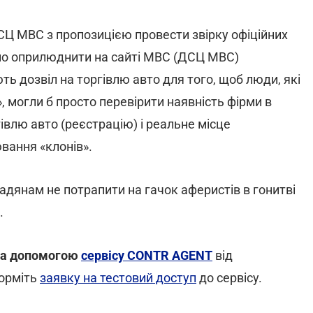
ДСЦ МВС з пропозицією провести звірку офіційних
ійно оприлюднити на сайті МВС (ДСЦ МВС)
ть дозвіл на торгівлю авто для того, щоб люди, які
, могли б просто перевірити наявність фірми в
гівлю авто (реєстрацію) і реальне місце
ювання «клонів».
дянам не потрапити на гачок аферистів в гонитві
.
 за допомогою
сервісу CONTR AGENT
від
форміть
заявку на тестовий доступ
до сервісу.