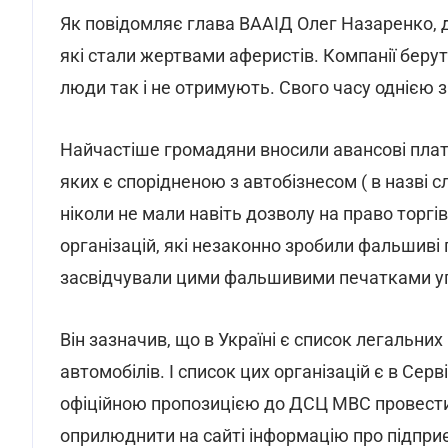
Як повідомляє глава ВААІД Олег Назаренко, д
які стали жертвами аферистів. Компанії берут
люди так і не отримують. Свого часу однією з
Найчастіше громадяни вносили авансові платежі
яких є спорідненою з автобізнесом ( в назві слов
ніколи не мали навіть дозволу на право торгів
організацій, які незаконно зробили фальшиві 
засвідчували цими фальшивими печатками угод
Він зазначив, що в Україні є список легальни
автомобілів. І список цих організацій є в Се
офіційною пропозицією до ДСЦ МВС провести з
оприлюднити на сайті інформацію про підпри