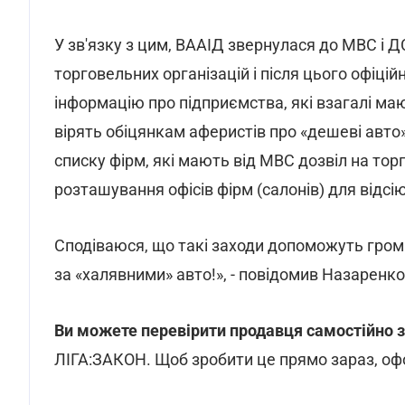
У зв'язку з цим, ВААІД звернулася до МВС і 
торговельних організацій і після цього офіц
інформацію про підприємства, які взагалі маю
вірять обіцянкам аферистів про «дешеві авто»
списку фірм, які мають від МВС дозвіл на тор
розташування офісів фірм (салонів) для відсі
Сподіваюся, що такі заходи допоможуть грома
за «халявними» авто!», - повідомив Назаренко
Ви можете перевірити продавця самостійно
ЛІГА:ЗАКОН. Щоб зробити це прямо зараз, о