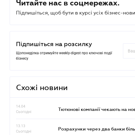
Читайте нас в соцмережах.
Підпишіться, щоб бути в курсі усіх бізнес-нови
Підпишіться на розсилку
Щопонеділка отримуйте weekly-digest про ключові події
бізнесу
Схожі новини
14.04
Тютюнові компанії чекають на но
Сьогодні
13.13
Розрахунки через два банки біль
Сьогодні