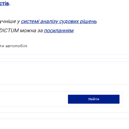
стів
.
ручніше у
системі аналізу судових рішень
ERDICTUM можна за
посиланням
.
ти автомобілі
увійти