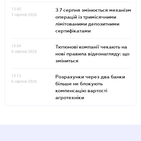
13.40
З 7 серпня змінюється механізм
7 серпня 2026
операцій із тримісячними
лімітованими депозитними
сертифікатами
14.04
Тютюнові компанії чекають на
6 серпня 2026
нові правила відеонагляду: що
зміниться
13.13
Розрахунки через два банки
6 серпня 2026
більше не блокують
компенсацію вартості
агротехніки