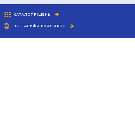
КАТАЛОГ РІШЕНЬ
ВСІ ТАРИФИ ЛІГА:ЗАКОН
Співробітництво
Агенти
Дилери
Політика конфіденційності
Умови використання сайту
Реклама
Блог
Новини компанії
Керівництва
Каталоги компаній