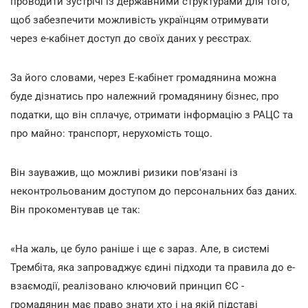
проводити зустрічі із державними структурами для того,
щоб забезпечити можливість українцям отримувати
через е-кабінет доступ до своїх даних у реєстрах.
За його словами, через Е-кабінет громадянина можна
буде дізнатись про належний громадянину бізнес, про
податки, що він сплачує, отримати інформацію з РАЦС та
про майно: транспорт, нерухомість тощо.
Він зауважив, що можливі ризики пов'язані із
неконтрольованим доступом до персональних баз даних.
Він прокоментував це так:
«На жаль, це було раніше і ще є зараз. Але, в системі
Трембіта, яка запроваджує єдині підходи та правила до е-
взаємодії, реалізовано ключовий принцип ЄС -
громадянин має право знати хто і на якій підставі