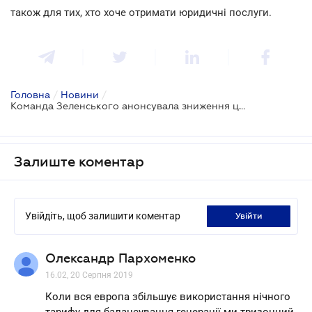
також для тих, хто хоче отримати юридичні послуги.
Головна
/
Новини
/
Команда Зеленського анонсувала зниження ціни електроенергії
Залиште коментар
Увійдіть, щоб залишити коментар
увійти
Олександр Пархоменко
16.02, 20 Серпня 2019
Коли вся европа збільшує використання нічного
тарифу для балансування генерації ми тризонний