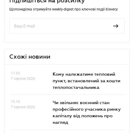
Підпишіться на розсилку
Щопонеділка отримуйте weekly-digest про ключові події бізнесу
Схожі новини
17.05
Кому належатиме тепловий
7 серпня 2026
пункт, встановлений за кошти
теплопостачальника
15.10
Чи звільняє воєнний стан
7 серпня 2026
професійного учасника ринку
капіталу від положень про
нагляд