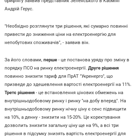
брифінгу заявив представник Зеленського в Кабміні
Андрій Герус.
"Необхідно розглянути три рішення, які сумарно повинні
привести до зниження ціни на електроенергію для
непобутових споживачів", - заявив він.
За його словами,
перше
- це постанова уряду про зміну в
порядку ПСО на ринку електроенергії.
Друге рішення
повинно знизити тариф для ПрАТ "Укренерго", що
призведе до здешевлення вартості електроенергії на 11%.
Третє рішення
- це встановлення цінових обмежень на
внутрішньодобовому ринку і ринку "на добу вперед". На
внутрішньодобовому ринку нічну ціну є сенс підвищити
на 10%, а денну - знизити на 15-20%. Це коректування
дозволить знизити загальну ціну ще на 9%, а всі три
рішення в підсумку знизять вартість електроенергії для