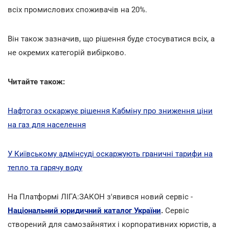
всіх промислових споживачів на 20%.
Він також зазначив, що рішення буде стосуватися всіх, а
не окремих категорій вибірково.
Читайте також:
Нафтогаз оскаржує рішення Кабміну про зниження ціни
на газ для населення
У Київському адмінсуді оскаржують граничні тарифи на
тепло та гарячу воду
На Платформі ЛІГА:ЗАКОН з'явився новий сервіс -
Національний юридичний каталог України
.
Сервіс
створений для самозайнятих і корпоративних юристів, а