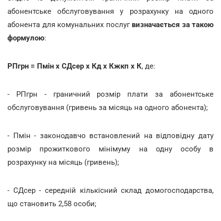
абонентське обслуговування у розрахунку на одного
абонента для комунальних послуг
визначається за такою
формулою
:
РПгрн = Пмін х СДсер х Кд х Кжкп х К
, де:
- РПгрн - граничний розмір плати за абонентське
обслуговування (гривень за місяць на одного абонента);
- Пмін - законодавчо встановлений на відповідну дату
розмір прожиткового мінімуму на одну особу в
розрахунку на місяць (гривень);
- СДсер - середній кількісний склад домогосподарства,
що становить 2,58 особи;