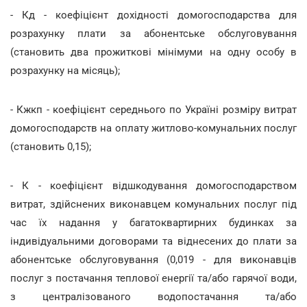
- Кд - коефіцієнт дохідності домогосподарства для
розрахунку плати за абонентське обслуговування
(становить два прожиткові мінімуми на одну особу в
розрахунку на місяць);
- Кжкп - коефіцієнт середнього по Україні розміру витрат
домогосподарств на оплату житлово-комунальних послуг
(становить 0,15);
- К - коефіцієнт відшкодування домогосподарством
витрат, здійснених виконавцем комунальних послуг під
час їх надання у багатоквартирних будинках за
індивідуальними договорами та віднесених до плати за
абонентське обслуговування (0,019 - для виконавців
послуг з постачання теплової енергії та/або гарячої води,
з централізованого водопостачання та/або