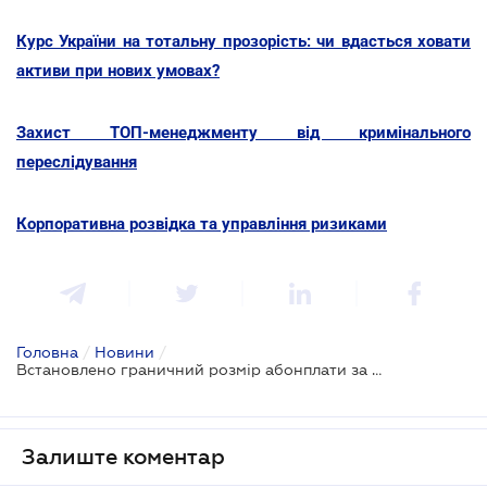
Курс України на тотальну прозорість: чи вдасться ховати
активи при нових умовах?
Захист ТОП-менеджменту від кримінального
переслідування
Корпоративна розвідка та управління ризиками
Головна
/
Новини
/
Встановлено граничний розмір абонплати за комунальні послуги в багатоповерхівках
Залиште коментар