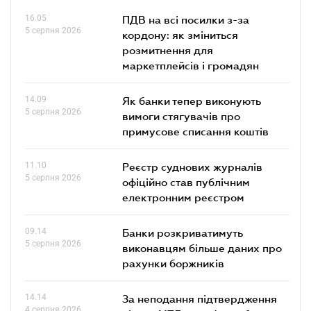
16.05
ПДВ на всі посилки з-за
5 серпня 2026
кордону: як зміниться
розмитнення для
маркетплейсів і громадян
14.09
Як банки тепер виконують
5 серпня 2026
вимоги стягувачів про
примусове списання коштів
11.10
Реєстр суднових журналів
5 серпня 2026
офіційно став публічним
електронним реєстром
09.14
Банки розкриватимуть
5 серпня 2026
виконавцям більше даних про
рахунки боржників
14.14
За неподання підтвердження
4 серпня 2026