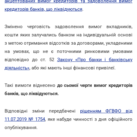
акцептованих вимог кредиторів та задоволення вимог
кредиторів банків, що ліквідуються
.
Змінено черговість задоволення вимог вкладників,
кошти яких залучались банком на індивідуальній основі
з метою отримання відсотків за договорами, укладеними
на умовах, що не є поточними ринковими умовами
відповідно до ст. 52
Закону «Про банки і банківську
діяльність»
, або які мають інші фінансові привілеї.
Такі вимоги віднесено
до сьомої черги вимог кредиторів
банків, що ліквідуються.
Відповідні зміни передбачені
рішенням ФГВФО від
11.07.2019 № 1754
, яке набуде чинності з дня офіційного
опублікування.