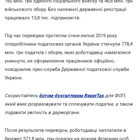
160 млн. грн єдиного соціального внеску та 46,6 млн. грн
військового збору. Без належної державної реєстрації
працювало 13,8 тис. підприємств.
Під час перевірки протягом січня-липня 2019 року
співробітники податкових органів України стягнули 778,4
млн. грн податків і зборів, яких роботодавці намагалися
уникнути, не оформлюючи працівників офіційно,
повідомляє прес-служба Державної податкової служби
України.
Скористайтесь
ботом-бухгалтером ReporTax
для ФОП,
який вміє розраховувати та сплачувати податки, а також
подавати звітність в держоргани.
Після результатів перевірок, роботодавці заплатили в
бюджет 571,8 млн. грн податку на доходи фізичних осіб,