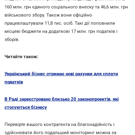
160 млн. грн єдиного соціального внеску та 46,6 млн. грн
військового збору. Також вони офіційно
працевлаштували 11,8 тис. осіб. Такі дії поповнили
місцеві бюджети на додаткові 17 млн. грн податків і
зборів.
Читайте також:
Український бізнес отримає нові рахунки для сплати
податків
В Раді зареєстровано близько 20 законопроектів, які
стосуються бізнесу
Перевірте вашого контрагента на благонадійність і
здійснювати його подальший моніторинг можна за