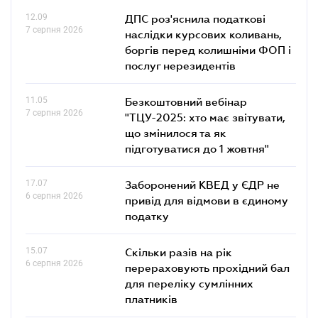
12.09
ДПС роз'яснила податкові
7 серпня 2026
наслідки курсових коливань,
боргів перед колишніми ФОП і
послуг нерезидентів
11.05
Безкоштовний вебінар
7 серпня 2026
"ТЦУ-2025: хто має звітувати,
що змінилося та як
підготуватися до 1 жовтня"
17.07
Заборонений КВЕД у ЄДР не
6 серпня 2026
привід для відмови в єдиному
податку
15.07
Скільки разів на рік
6 серпня 2026
перераховують прохідний бал
для переліку сумлінних
платників