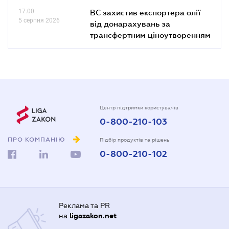
17.00
ВС захистив експортера олії
5 серпня 2026
від донарахувань за
трансфертним ціноутворенням
Центр підтримки користувачів
0-800-210-103
ПРО КОМПАНІЮ
Підбір продуктів та рішень
0-800-210-102
Реклама та PR
на
ligazakon.net