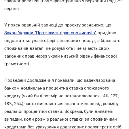
законопроект № 1085 зареєстровано у Верховній Раді 29
серпня.
У пояснювальній записці до проекту зазначено, що
Закон України "Про захист прав споживачів"
приділяє
недостатньо уваги сфері фінансових послуг, а більшість
споживачів взагалі не розуміють і не знають своїх
законних прав через украй низький рівень фінансової
грамотності.
Проведені дослідження показали, що задекларована
банком номінальна процентна ставка споживчого
кредиту (який би її розмір не встановлювався - 4%, 12%,
18%, 25%) часто виявляється значно менше від розміру
реальної процентної ставки. Зокрема, були виявлені
випадки, коли розмір реальної ставки за споживчими
кредитами без урахування додаткових послуг третіх осіб