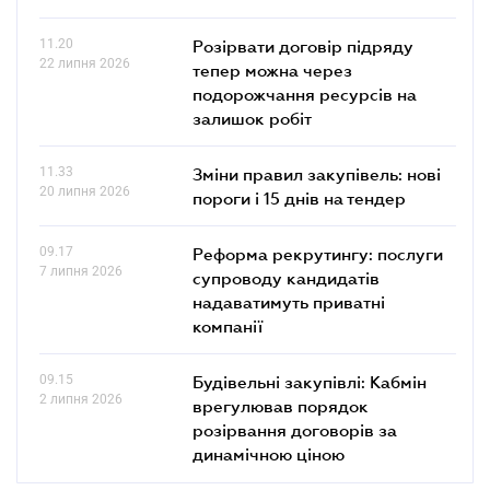
11.20
Розірвати договір підряду
22 липня 2026
тепер можна через
подорожчання ресурсів на
залишок робіт
11.33
Зміни правил закупівель: нові
20 липня 2026
пороги і 15 днів на тендер
09.17
Реформа рекрутингу: послуги
7 липня 2026
супроводу кандидатів
надаватимуть приватні
компанії
09.15
Будівельні закупівлі: Кабмін
2 липня 2026
врегулював порядок
розірвання договорів за
динамічною ціною