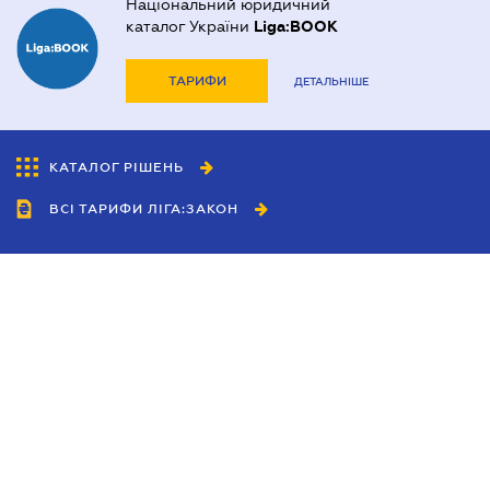
Національний юридичний
каталог України
Liga:BOOK
ТАРИФИ
ДЕТАЛЬНІШЕ
КАТАЛОГ РІШЕНЬ
ВСІ ТАРИФИ ЛІГА:ЗАКОН
Співробітництво
Агенти
Дилери
Політика конфіденційності
Умови використання сайту
Реклама
Блог