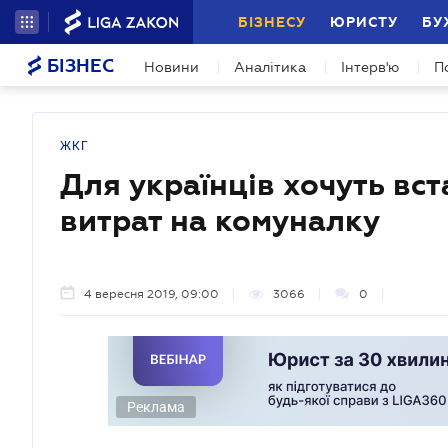
БІЗНЕСУ
ЮРИСТУ
БУ
БІЗНЕС
Новини
Аналітика
Інтерв'ю
П
ЖКГ
Для українців хочуть вс
витрат на комуналку
4 вересня 2019, 09:00
3066
0
Реклама