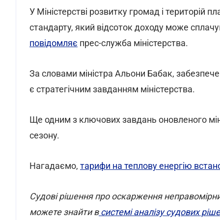
У Міністерстві розвитку громад і територій 
стандарту, який відсоток доходу може сплачу
повідомляє
прес-служба міністерства.
За словами міністра Альони Бабак, забезпеч
є стратегічним завданням міністерства.
Ще одним з ключових завдань оновленого мі
сезону.
Нагадаємо,
тарифи на теплову енергію вста
Cудові рішення про оскарження неправомірни
можете знайти в
системі аналізу судових рі