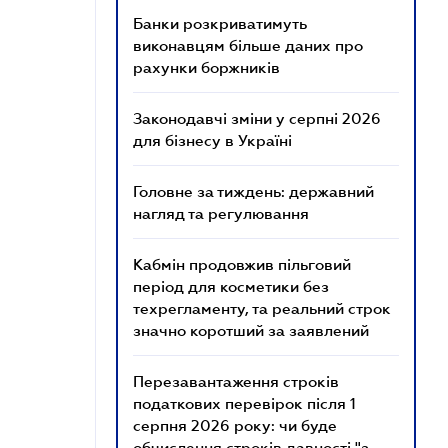
Банки розкриватимуть
виконавцям більше даних про
рахунки боржників
Законодавчі зміни у серпні 2026
для бізнесу в Україні
Головне за тиждень: державний
нагляд та регулювання
Кабмін продовжив пільговий
період для косметики без
техрегламенту, та реальний строк
значно коротший за заявлений
Перезавантаження строків
податкових перевірок після 1
серпня 2026 року: чи буде
обчислення строків давності "з