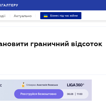
ХГАЛТЕРУ
одії
Актуально
Бізнес під час війни
тановити граничний відсоток