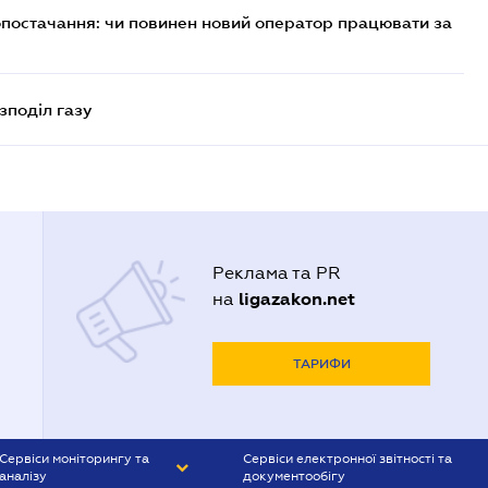
опостачання: чи повинен новий оператор працювати за
зподіл газу
Реклама та PR
ligazakon.net
на
ТАРИФИ
Сервіси моніторингу та
Сервіси електронної звітності та
аналізу
документообігу