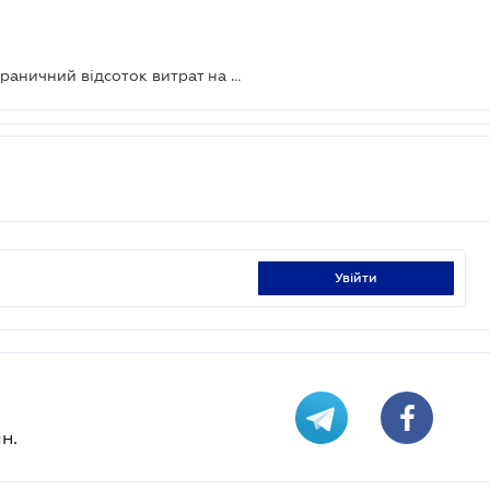
Для українців хочуть встановити граничний відсоток витрат на комуналку
увійти
н.