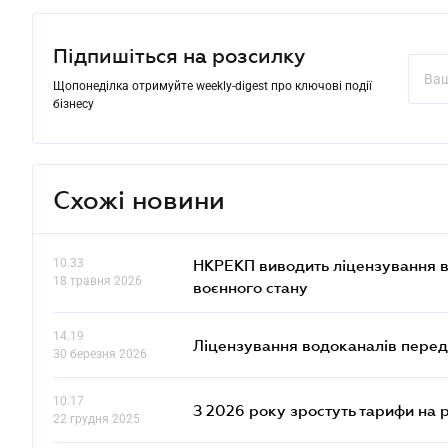
Підпишіться на розсилку
Щопонеділка отримуйте weekly-digest про ключові події
бізнесу
Схожі новини
10.33
НКРЕКП виводить ліцензування во
18 травня 2026
воєнного стану
14.19
Ліцензування водоканалів переда
30 березня 2026
10.17
З 2026 року зростуть тарифи на 
22 грудня 2025