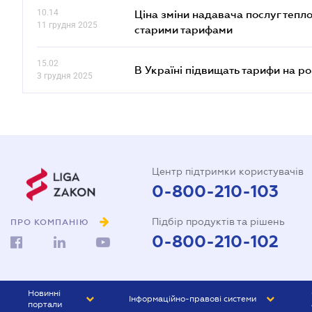
10.14
Ціна зміни надавача послуг тепл
11 грудня 2025
старими тарифами
15.02
В Україні підвищать тарифи на ро
3 грудня 2025
Центр підтримки користувачів
0-800-210-103
Підбір продуктів та рішень
ПРО КОМПАНІЮ
0-800-210-102
Новинні
Інформаційно-правові системи
портали