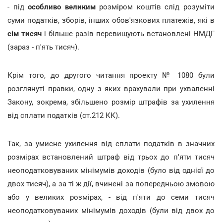
- під
особливо великим
розміром коштів слід розуміти
суми податків, зборів, інших обов'язкових платежів, які в
сім тисяч
і більше разів перевищують встановлені НМДГ
(зараз - п'ять тисяч).
Крім того, до другого читання проекту № 1080 були
розглянуті правки, одну з яких врахували при ухваленні
Закону, зокрема, збільшено розмір штрафів за ухилення
від сплати податків (ст.212 КК).
Так, за умисне ухилення від сплати податків в значних
розмірах встановлений штраф від трьох до п'яти тисяч
неоподатковуваних мінімумів доходів (було від однієї до
двох тисяч), а за ті ж дії, вчинені за попередньою змовою
або у великих розмірах, - від п'яти до семи тисяч
неоподатковуваних мінімумів доходів (були від двох до